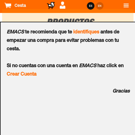
Cesta
PRODUCTOS
EMACS
te recomienda que te
identifiques
antes de
empezar una compra para evitar problemas con tu
Ordenar
cesta.
por
Accesorios CCTV
Accesorios CCTV
Si no cuentas con una cuenta en
EMACS
haz click en
Soporte Cuello de Cisne
Soporte Suspendido
Crear Cuenta
UTC™ TruVision™ UVP-
UTC™ TruVision™ UVP-
SN100
C60
Gracias