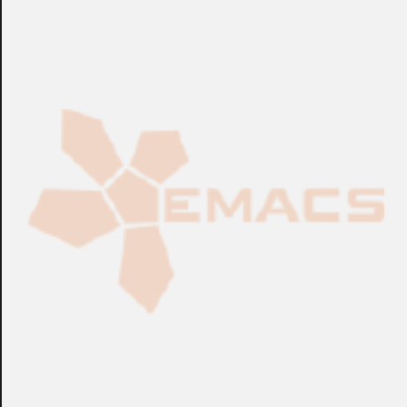
CONSULTAR
CONSULTAR
Ref.:
TVP-WMB
Ref.:
TVP-W...
Accesorios CCTV
Accesorios CCTV
Adaptador a Esquina
Óptica Oculta IP UTC™
UTC™ TruVision™ TVP-
TruVision™ TVL-0109
WM-CM