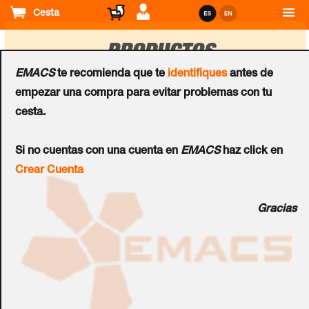
Cesta
PRODUCTOS
EMACS
te recomienda que te
identifiques
antes de
empezar una compra para evitar problemas con tu
Ordenar
cesta.
por
Software
Si no cuentas con una cuenta en
EMACS
haz click en
HID® DigitalPersona
Crear Cuenta
Commander
Gracias