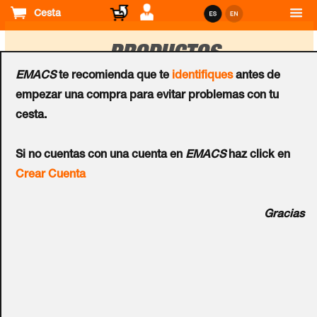
Cesta
PRODUCTOS
EMACS
te recomienda que te
identifiques
antes de
empezar una compra para evitar problemas con tu
Ordenar
cesta.
por
Accesorios CCTV
Accesorios CCTV
Si no cuentas con una cuenta en
EMACS
haz click en
Adaptador a Poste para
Adaptador a Poste para
Crear Cuenta
F.A de Focos
2 Focos
Gracias