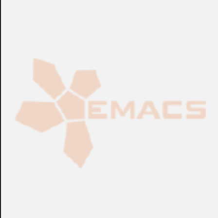
CONSULTAR
CONSULTAR
Ref.:
UBA-4...
Ref.:
UBA-3...
Accesorios CCTV
Accesorios CCTV
Foco RAYTEC® UBA-32-
Foco RAYTEC® UBF-24-
50 de Luz Blanca
120H-80V de Luz Blanca