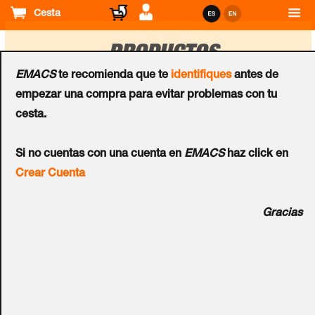
Cesta
PRODUCTOS
EMACS
te recomienda que te
identifiques
antes de
empezar una compra para evitar problemas con tu
Ordenar
cesta.
por
Racks
Racks
Si no cuentas con una cuenta en
EMACS
haz click en
Caja de Control IP
PDU básica ATEN™ 0U
Crear Cuenta
ATEN™ de 4 tomas
32A de 24 Puertos con
Protección de Tensión
Gracias