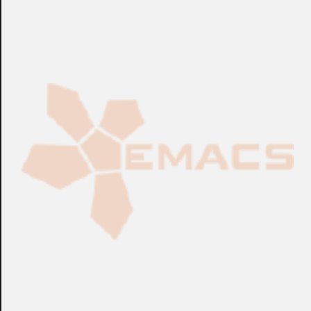
Tensión
CONSULTAR
CONSULTAR
Ref.:
PE021...
Ref.:
PE011...
Racks
Racks
Sensor para Puerta
Sensor de Proximidad
ATEN™
por Inducción para
Puerta ATEN™