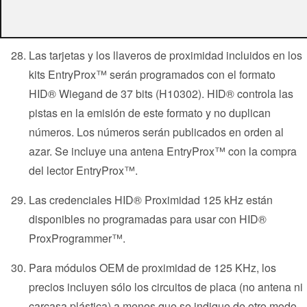
metros por un coste adicional. Consultar sección
correspondiente.
Las tarjetas y los llaveros de proximidad incluidos en los
kits EntryProx™ serán programados con el formato
HID® Wiegand de 37 bits (H10302). HID® controla las
pistas en la emisión de este formato y no duplican
números. Los números serán publicados en orden al
azar. Se incluye una antena EntryProx™ con la compra
del lector EntryProx™.
Las credenciales HID® Proximidad 125 kHz están
disponibles no programadas para usar con HID®
ProxProgrammer™.
Para módulos OEM de proximidad de 125 KHz, los
precios incluyen sólo los circuitos de placa (no antena ni
carcasa plástica) a menos que se indique de otro modo.