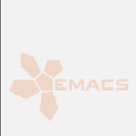
pedido, los plazos indicados por EMACS®, hasta
ese momento serán siempre a título informativo.
El plazo de entrega estipulado será prorrogado
automáticamente en el tiempo necesario a determinar
por nuestro departamento correspondiente, siempre que
ocurran:
Introducción de modificaciones al pedido inicial, a
petición del CLIENTE, durante su ejecución.
Retraso de suministro de documentación
indispensable para la ejecución del pedido,
especificaciones, diseños o aclaraciones
solicitadas por EMACS®.
El plazo de entrega será prorrogado igualmente en caso
de fuerza mayor o en situaciones irregulares que
modifiquen las condiciones de producción, como: