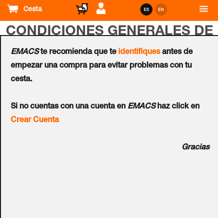
Cesta
CONDICIONES GENERALES DE
VENTA
EMACS
te recomienda que te
identifiques
antes de
empezar una compra para evitar problemas con tu
cesta.
Los precios están sujetos a cambios sin previa
notificación.
Si no cuentas con una cuenta en
EMACS
haz click en
Precios en Euros. F.O.B. EMACS®, Spain Distribution
Crear Cuenta
Center, Impuestos de importación EEC excluidos (si
aplica).IVA no incluido en los precios mostrados en esta
Gracias
página
Dirigirse a los manuales "How to Order Guide" para
todas las opciones y códigos disponibles en formatos
HID® e INDALA®.