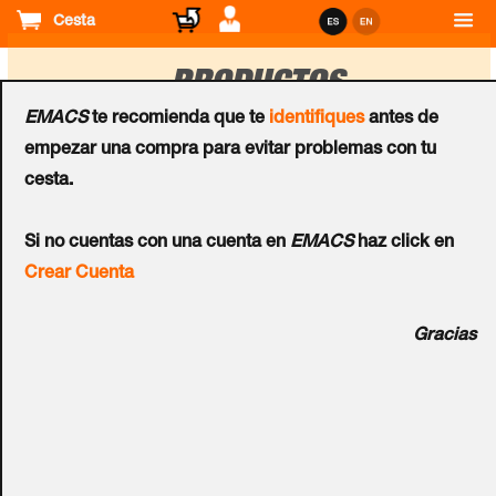
Cesta
PRODUCTOS
EMACS
te recomienda que te
identifiques
antes de
empezar una compra para evitar problemas con tu
Ordenar
cesta.
por
Abrepuertas
Abrepuertas
Si no cuentas con una cuenta en
EMACS
haz click en
Cerradura de Embutir
Cerradura de Embutir
Crear Cuenta
TESA® 2UB0
TESA® 2UB4
Gracias