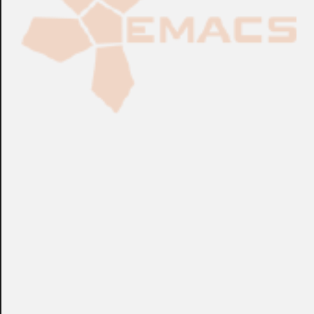
CONSULTAR
CONSULTAR
Ref.:
22142...
Ref.:
22142...
Abrepuertas
Abrepuertas
Cerradura CDVI® GSDI24
Cerradura CDVI® GSDI12
para Puertas Deslizantes
para Puertas Deslizantes