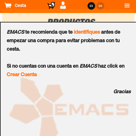
Cesta
PRODUCTOS
EMACS
te recomienda que te
identifiques
antes de
empezar una compra para evitar problemas con tu
Ordenar
cesta.
por
Programadores
Si no cuentas con una cuenta en
EMACS
haz click en
Programador de Tarjetas
Crear Cuenta
UTC™ Advisor Master
Gracias