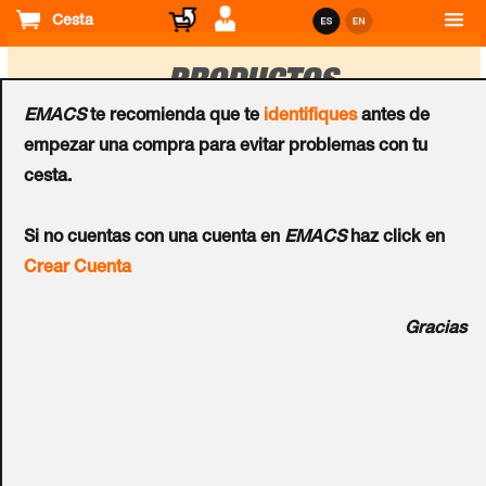
Cesta
PRODUCTOS
EMACS
te recomienda que te
identifiques
antes de
empezar una compra para evitar problemas con tu
Ordenar
cesta.
por
Cámaras IP
Cámaras IP
Si no cuentas con una cuenta en
EMACS
haz click en
Cámara Bullet IP
Cámara Bullet IP
Crear Cuenta
AVIGILON™ H5 HD de
AVIGILON™ H5 HD de
2MPx 3.3-9mm con IR
2MPx 9-22mm con IR
Gracias