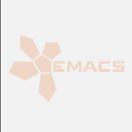
CONSULTAR
CONSULTAR
Ref.:
5.0C-...
Ref.:
6.0C-...
Cámaras IP
Cámaras IP
Cámara Bullet IP
Cámara Bullet IP
AVIGILON™ H5 HD de
AVIGILON™ H5 SL de
8MPx 4.9-8mm con IR
1.3MPx 3.1-8.4mm con
IR