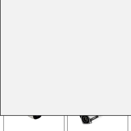
CONSULTAR
CONSULTAR
Ref.:
3.0C-...
Ref.:
5.0C-...
Cámaras IP
Cámaras IP
Cámara Bullet IP
Cámara Bullet IP
AVIGILON™ H5 SL de
BOSCH™ de Exterior IR
5MPx 9.5-31mm con IR
(2M,2.8-12mm,PoE)