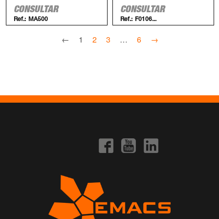
CONSULTAR
CONSULTAR
Ref.:
MA500
Ref.:
F0106...
←
1
2
3
…
6
→