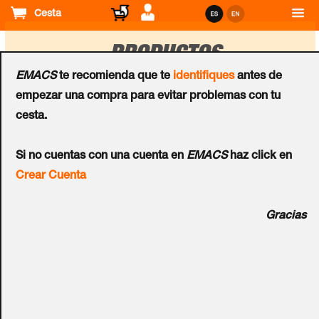
Cesta
PRODUCTOS
EMACS
te recomienda que te
identifiques
antes de
empezar una compra para evitar problemas con tu
Ordenar
cesta.
por
Lectores
Lectores
Si no cuentas con una cuenta en
EMACS
haz click en
Adaptador INOX para
Adaptador INOX para
Crear Cuenta
Lector ACP® FR1200-xx
Lector ACP® FR1500-xx
Gracias