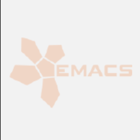
CONSULTAR
CONSULTAR
Ref.:
01FLX...
Ref.:
71000010
Lectores
Lectores
Kit DORLET® para Torno
Kit DORLET® para Torno
V3 70-EAN-PRX-D-BIO
V3 70-EAN-PRX-M-BIO