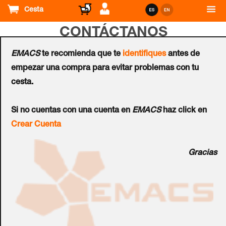
Cesta
CONTÁCTANOS
EMACS
te recomienda que te
identifiques
antes de
Nombre
empezar una compra para evitar problemas con tu
cesta.
Correo
electrónico
Si no cuentas con una cuenta en
EMACS
haz click en
Número
Crear Cuenta
de
teléfono
Mensaje
Gracias