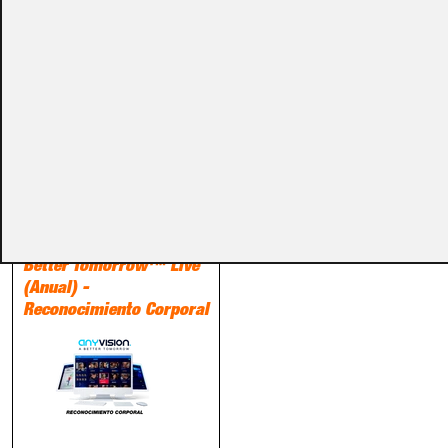
CONSULTAR
CONSULTAR
Ref.:
ANV-A...
Ref.:
ANV-B...
SW de CCTV
Licencia ANYVISION®
Better Tomorrow™ Live
(Anual) -
Reconocimiento Corporal