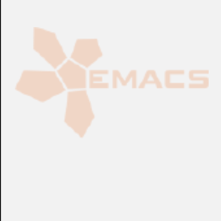
CONSULTAR
CONSULTAR
Ref.:
ANV-B...
Ref.:
ANV-B...
SW de CCTV
SW de CCTV
Licencia ANYVISION®
Licencia ANYVISION®
Better Tomorrow™
Abraxas™ (Anual)
Forensics (Anual)
CONSULTAR
CONSULTAR
Ref.:
ANV-B...
Ref.:
ANV-A...
SW de CCTV
SW de CCTV
Licencia ANYVISION®
Licencia ANYVISION®
Abraxas™ Point (Anual)
Better Tomorrow™ HQ
(Anual)