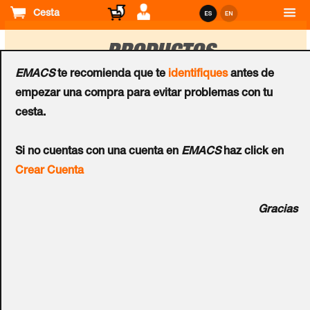
Cesta
PRODUCTOS
EMACS
te recomienda que te
identifiques
antes de
empezar una compra para evitar problemas con tu
Ordenar
cesta.
por
SW de CCTV
SW de CCTV
Si no cuentas con una cuenta en
EMACS
haz click en
Licencia ANYVISION®
Licencia ANYVISION®
Crear Cuenta
Better Tomorrow™ Live
Better Tomorrow™ Live
(Anual) -
(Anual) -
Gracias
Reconocimiento Facial y
Reconocimiento Facial
Corporal