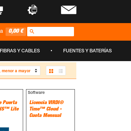
•
•
Buscar
0,00 €
ta
•
FIBRAS Y CABLES
FUENTES Y BATERÍAS
Grid View
List View
Software
e Puerta
Licencia VIRDI®
yIS™ Lite
Time™ Cloud -
Cuota Mensual