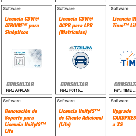
Software
Software
Software
Licencia CDVI®
Licencia CDVI®
Licencia V
ATRIUM™ para
ACPR para LPR
Time™ Lit
Sinópticos
(Matrículas)
CONSULTAR
CONSULTAR
CONSULT
Ref.:
AFPLAN
Ref.:
F0115...
Ref.:
TIME ...
Software
Software
Software
Renovación de
Licencia UnityIS™
Upgrade
Soporte para
de Cliente Adicional
CARDPRES
Licencia UnityIS™
(Lite)
a XS
Lite