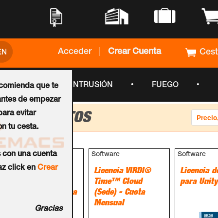
•
•
•
•
Acceder
|
Crear Cuenta
Ces
•
•
•
CCTV
INTRUSIÓN
FUEGO
ecomienda que te
ntes de empezar
ara evitar
PRODUCTOS
Ordenar
n tu cesta.
por
s con una cuenta
Software
Software
Software
z click en
Crear
Licencia VIRDI®
Licencia VIRDI®
Licencia d
Time™ Cloud
Time™ Cloud
para Unit
(Empleado) - Cuota
(Sede) - Cuota
Mensual
Mensual
Gracias