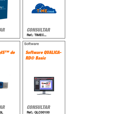
AR
CONSULTAR
Ref.:
TIMEC...
Software
tyIS™ de
Software QUALICA-
RD® Basic
AR
CONSULTAR
GL
Ref.:
QLC00100