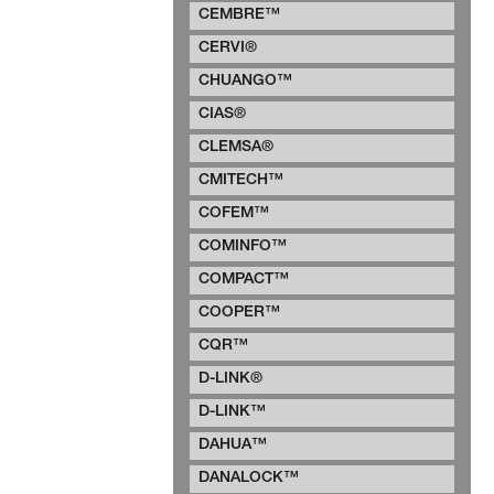
CEMBRE™
CERVI®
CHUANGO™
CIAS®
CLEMSA®
CMITECH™
COFEM™
COMINFO™
COMPACT™
COOPER™
CQR™
D-LINK®
D-LINK™
DAHUA™
DANALOCK™