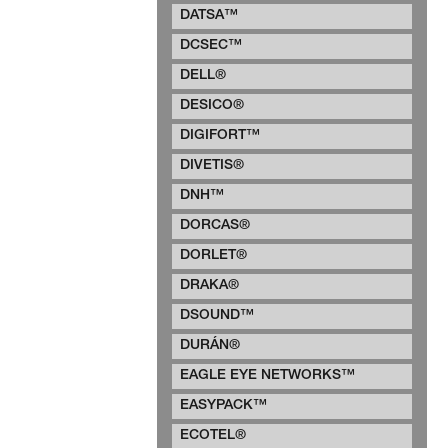
DATSA™
DCSEC™
DELL®
DESICO®
DIGIFORT™
DIVETIS®
DNH™
DORCAS®
DORLET®
DRAKA®
DSOUND™
DURÁN®
EAGLE EYE NETWORKS™
EASYPACK™
ECOTEL®