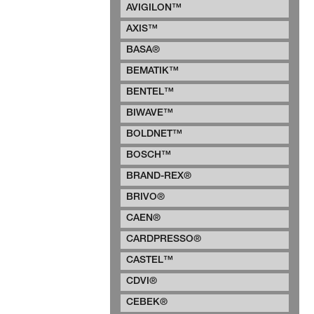
AVIGILON™
AXIS™
BASA®
BEMATIK™
BENTEL™
BIWAVE™
BOLDNET™
BOSCH™
BRAND-REX®
BRIVO®
CAEN®
CARDPRESSO®
CASTEL™
CDVI®
CEBEK®