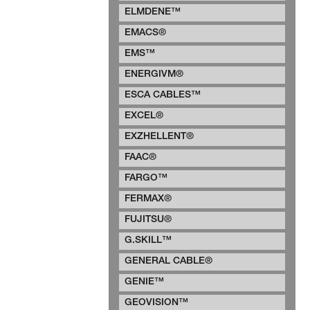
ELMDENE™
EMACS®
EMS™
ENERGIVM®
ESCA CABLES™
EXCEL®
EXZHELLENT®
FAAC®
FARGO™
FERMAX®
FUJITSU®
G.SKILL™
GENERAL CABLE®
GENIE™
GEOVISION™