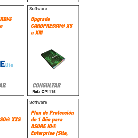
Software
IRDI®
Upgrade
e
CARDPRESSO® XS
a XM
AR
CONSULTAR
Ref.:
CP1115
Software
Plan de Protección
SO® XXS
de 1 Año para
ASURE ID®
Enterprise (Site,