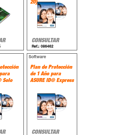
20)
AR
CONSULTAR
5
Ref.:
086462
Software
otección
Plan de Protección
 para
de 1 Año para
 Solo
ASURE ID® Express
AR
CONSULTAR