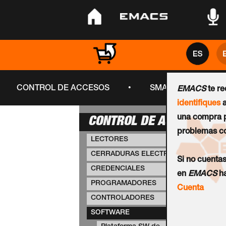
•
•
•
•
CONTROL DE ACCESOS
SMART CITY
EMACS
te r
identifiques
a
una compra p
CONTROL DE ACCESOS
problemas co
LECTORES
CERRADURAS ELECTRÓNICAS
Si no cuenta
CREDENCIALES
en
EMACS
ha
PROGRAMADORES
Cuenta
CONTROLADORES
SOFTWARE