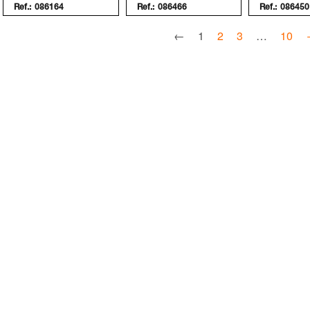
Ref.:
086164
Ref.:
086466
Ref.:
086450
←
1
2
3
…
10