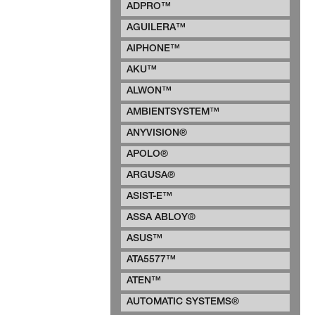
ADPRO™
AGUILERA™
AIPHONE™
AKU™
ALWON™
AMBIENTSYSTEM™
ANYVISION®
APOLO®
ARGUSA®
ASIST-E™
ASSA ABLOY®
ASUS™
ATA5577™
ATEN™
AUTOMATIC SYSTEMS®