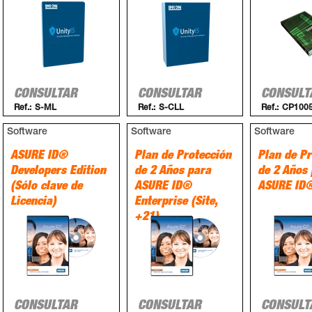
CONSULTAR
CONSULTAR
CONSULT
Ref.:
S-ML
Ref.:
S-CLL
Ref.:
CP100
Software
Software
Software
ASURE ID®
Plan de Protección
Plan de Pr
Developers Edition
de 2 Años para
de 2 Años
(Sólo clave de
ASURE ID®
ASURE ID®
Licencia)
Enterprise (Site,
+21)
CONSULTAR
CONSULTAR
CONSULT