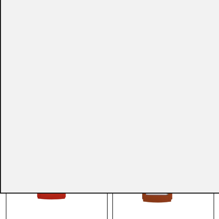
CONSULTAR
CONSULTAR
Ref.:
804973
Ref.:
MUS156
Pulsadores de Incendios
Pulsadores de Incendios
Pulsador Direccionable
Pulsador Direccionable
Estanco KAC® con
Rearmable KAC® con
Aislador
Aislador