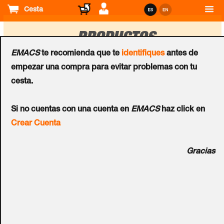
Cesta
PRODUCTOS
EMACS
te recomienda que te
identifiques
antes de
empezar una compra para evitar problemas con tu
Ordenar
cesta.
por
Pulsadores de Incendios
Pulsadores de Incendios
Si no cuentas con una cuenta en
EMACS
haz click en
Sistema de Asistencia
Pulsador de Alarma
Crear Cuenta
AGUILERA™ para
Analógico AGUILERA™
Personas Discapacitadas
Gracias