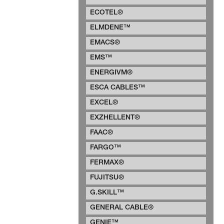
ECOTEL®
ELMDENE™
EMACS®
EMS™
ENERGIVM®
ESCA CABLES™
EXCEL®
EXZHELLENT®
FAAC®
FARGO™
FERMAX®
FUJITSU®
G.SKILL™
GENERAL CABLE®
GENIE™