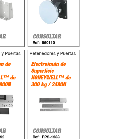
AR
CONSULTAR
Ref.:
960110
 y Puertas
Retenedores y Puertas
án de
Electroimán de
Superficie
LL™ de
HONEYWELL™ de
4900N
300 kg / 2490N
AR
CONSULTAR
92
Ref.:
RPS-1388