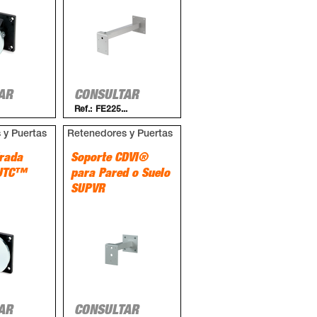
AR
CONSULTAR
Ref.:
FE225...
 y Puertas
Retenedores y Puertas
rada
Soporte CDVI®
 UTC™
para Pared o Suelo
SUPVR
AR
CONSULTAR