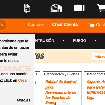
•
•
•
•
Acceder
|
Crear Cuenta
Ces
•
•
•
CCTV
INTRUSIÓN
FUEGO
ecomienda que te
ntes de empezar
ara evitar
PRODUCTOS
Ordenar
n tu cesta.
por
s con una cuenta
Retenedores y Puertas
Retenedores y Puertas
Retenedores
z click en
Crear
Retenedor de 50Kg
Unidad de Control
Soporte de
AGUILERA™
para
para Rete
Accionamiento de
HONEYWEL
las Puertas de
Caja
Gracias
Emergencia