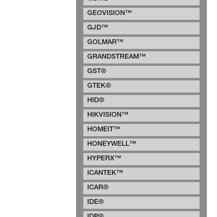
GEOVISION™
GJD™
GOLMAR™
GRANDSTREAM™
GST®
GTEK®
HID®
HIKVISION™
HOMEIT™
HONEYWELL™
HYPERX™
ICANTEK™
ICAR®
IDE®
IDP®