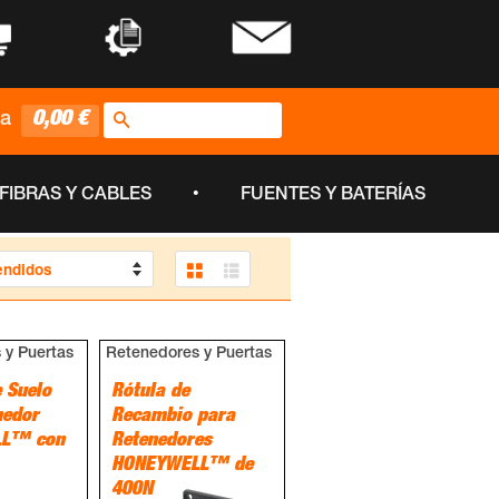
•
•
Buscar
0,00 €
ta
•
FIBRAS Y CABLES
FUENTES Y BATERÍAS
Grid View
List View
 y Puertas
Retenedores y Puertas
 Suelo
Rótula de
nedor
Recambio para
L™ con
Retenedores
HONEYWELL™ de
400N