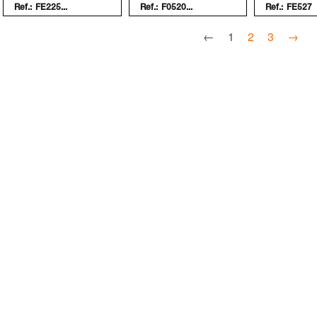
Ref.:
FE225...
Ref.:
F0520...
Ref.:
FE527
←
1
2
3
→