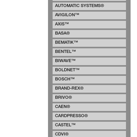
AUTOMATIC SYSTEMS®
AVIGILON™
AXIS™
BASA®
BEMATIK™
BENTEL™
BIWAVE™
BOLDNET™
BOSCH™
BRAND-REX®
BRIVO®
CAEN®
CARDPRESSO®
CASTEL™
CDVI®