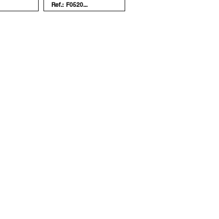
Ref.:
F0520...