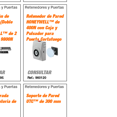
 y Puertas
Retenedores y Puertas
án de
Retenedor de Pared
 (Doble
HONEYWELL™ de
400N con Caja y
L™ de 2
Pulsador para
/ 9800N
Puerta Cortafuego
AR
CONSULTAR
95
Ref.:
960120
 y Puertas
Retenedores y Puertas
rada
Soporte de Pared
toria de
UTC™ de 300 mm