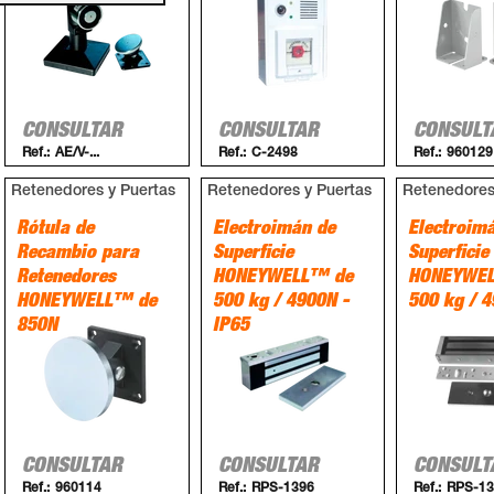
CONSULTAR
CONSULTAR
CONSULT
Ref.:
AE/V-...
Ref.:
C-2498
Ref.:
960129
Retenedores y Puertas
Retenedores y Puertas
Retenedores
Rótula de
Electroimán de
Electroim
Recambio para
Superficie
Superficie
Retenedores
HONEYWELL™ de
HONEYWE
HONEYWELL™ de
500 kg / 4900N -
500 kg / 
850N
IP65
CONSULTAR
CONSULTAR
CONSULT
Ref.:
960114
Ref.:
RPS-1396
Ref.:
RPS-13