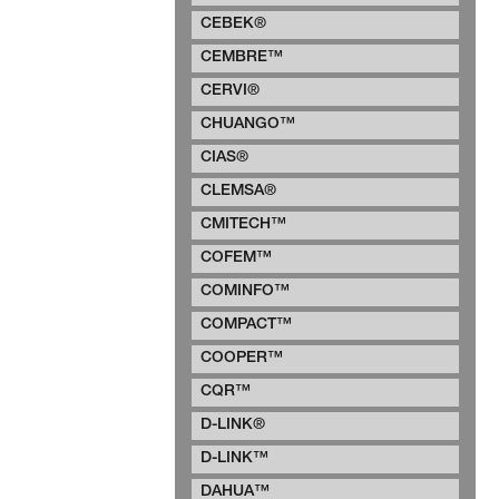
CEBEK®
CEMBRE™
CERVI®
CHUANGO™
CIAS®
CLEMSA®
CMITECH™
COFEM™
COMINFO™
COMPACT™
COOPER™
CQR™
D-LINK®
D-LINK™
DAHUA™