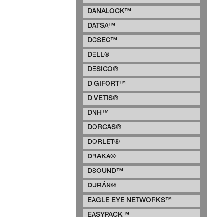
DANALOCK™
DATSA™
DCSEC™
DELL®
DESICO®
DIGIFORT™
DIVETIS®
DNH™
DORCAS®
DORLET®
DRAKA®
DSOUND™
DURÁN®
EAGLE EYE NETWORKS™
EASYPACK™