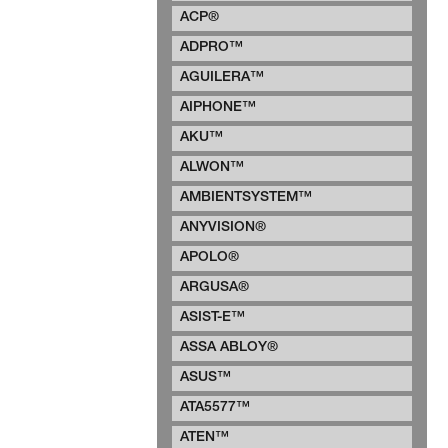
ACP®
ADPRO™
AGUILERA™
AIPHONE™
AKU™
ALWON™
AMBIENTSYSTEM™
ANYVISION®
APOLO®
ARGUSA®
ASIST-E™
ASSA ABLOY®
ASUS™
ATA5577™
ATEN™