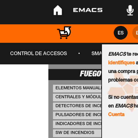
•
•
•
•
CONTROL DE ACCESOS
SMART CITY
EMACS
te r
identifiques
a
una compra p
FUEGO
problemas co
ELEMENTOS MANUALES
CENTRALES Y MÓDULOS PCI
Si no cuenta
DETECTORES DE INCENDIOS
en
EMACS
ha
Cuenta
PULSADORES DE INCENDIOS
INDICADORES DE INCENDIOS
SW DE INCENDIOS