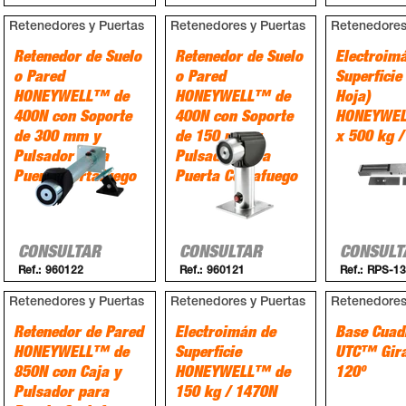
Retenedores y Puertas
Retenedores y Puertas
Retenedores
Retenedor de Suelo
Retenedor de Suelo
Electroim
o Pared
o Pared
Superficie
HONEYWELL™ de
HONEYWELL™ de
Hoja)
400N con Soporte
400N con Soporte
HONEYWEL
de 300 mm y
de 150 mm y
x 500 kg 
Pulsador para
Pulsador para
Puerta Cortafuego
Puerta Cortafuego
CONSULTAR
CONSULTAR
CONSULT
Ref.:
960122
Ref.:
960121
Ref.:
RPS-13
Retenedores y Puertas
Retenedores y Puertas
Retenedores
Retenedor de Pared
Electroimán de
Base Cuad
HONEYWELL™ de
Superficie
UTC™ Gira
850N con Caja y
HONEYWELL™ de
120º
Pulsador para
150 kg / 1470N