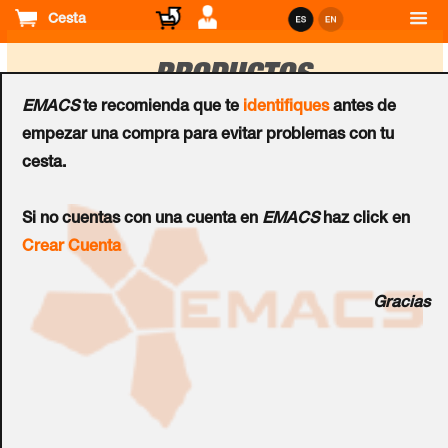
Cesta
PRODUCTOS
EMACS
te recomienda que te
identifiques
antes de
empezar una compra para evitar problemas con tu
Ordenar
cesta.
por
Lo sentimos, no hay productos que coincidan con su
Si no cuentas con una cuenta en
EMACS
haz click en
búsqueda.
Crear Cuenta
Gracias