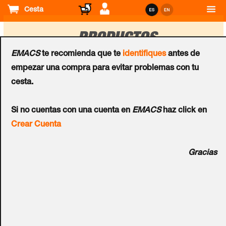
Cesta
PRODUCTOS
EMACS
te recomienda que te
identifiques
antes de
empezar una compra para evitar problemas con tu
Ordenar
cesta.
por
Grabadores
Grabadores
Si no cuentas con una cuenta en
EMACS
haz click en
Grabador HD-TVI
Grabador HD-TVI
Crear Cuenta
HIKVISION™ 16 Ch Turbo
HIKVISION™ 16 Ch Turbo
Acusense (Grab. hasta
Acusense (Grab. hasta
Gracias
4MPx)
4MPx)