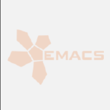
6MPx)
CONSULTAR
CONSULTAR
Ref.:
iDS-7...
Ref.:
iDS-7...
Grabadores
Grabadores
Grabador HD-TVI
Grabador HD-TVI
HIKVISION™ 4 Ch Turbo
HIKVISION™ 4 Ch Turbo
HD 5.0
HD 5.0