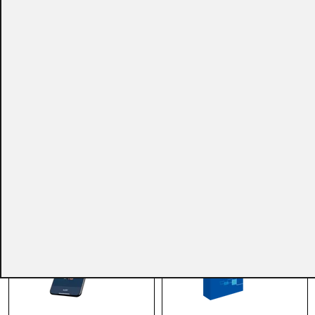
CONSULTAR
CONSULTAR
Ref.:
SAAS-...
Ref.:
SAAS-...
IOT
IOT
RightCrowd® SaaS
Licencia HID®
(Desde 1 a 49 Porta-
Bluvision™ Bluzone
Tarjetas Digitales)
para Monitorización
Avanzada + Control de
Flotas - 3 Años