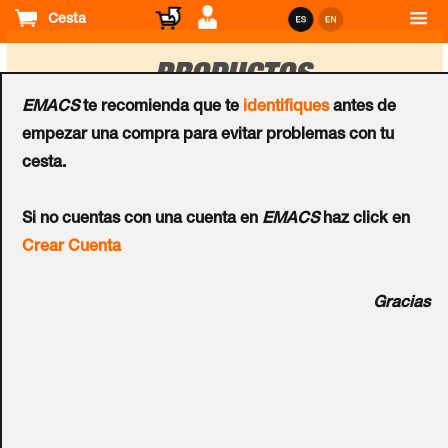
Cesta
PRODUCTOS
EMACS
te recomienda que te
identifiques
antes de
empezar una compra para evitar problemas con tu
Ordenar
cesta.
por
IOT
IOT
Si no cuentas con una cuenta en
EMACS
haz click en
RightCrowd® Presence
RightCrowd® App
Crear Cuenta
Control Core
Gracias