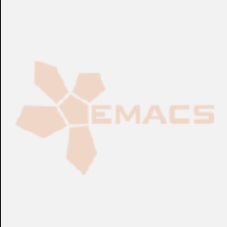
CONSULTAR
CONSULTAR
Ref.:
SAAS-...
Ref.:
SAAS-...
IOT
IOT
RightCrowd® SaaS
RightCrowd® SaaS
(Desde 500 a 749 Porta-
(Desde 350 a 499 Porta-
Tarjetas Digitales)
Tarjetas Digitales)