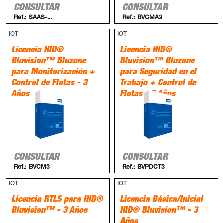
CONSULTAR
CONSULTAR
Ref.:
SAAS-...
Ref.:
BVCMA3
IOT
IOT
Licencia HID®
Licencia HID®
Bluvision™ Bluzone
Bluvision™ Bluzone
para Monitorización +
para Seguridad en el
Control de Flotas - 3
Trabajo + Control de
Años
Flotas - 3 Años
CONSULTAR
CONSULTAR
Ref.:
BVCM3
Ref.:
BVPDCT3
IOT
IOT
Licencia RTLS para HID®
Licencia Básica/Inicial
Bluvision™ - 3 Años
HID® Bluvision™ - 3
Años