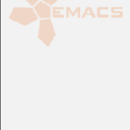
CONSULTAR
CONSULTAR
Ref.:
CS22D-AT
Ref.:
CS682-AT
IT & audiovisuales
IT & audiovisuales
Conmutador KVM ATEN™
Switch KVM ATEN™
USB HDMI/Audio de 2
CS1308-AT-G
Puertos con Cable