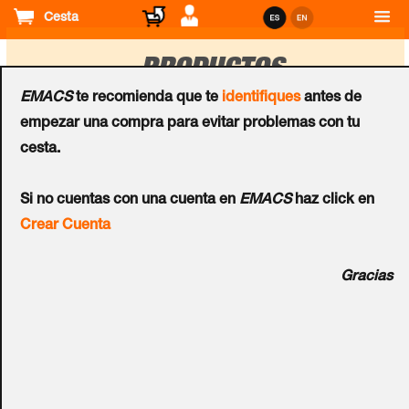
Cesta
PRODUCTOS
EMACS
te recomienda que te
identifiques
antes de
empezar una compra para evitar problemas con tu
Ordenar
cesta.
por
IT & audiovisuales
IT & audiovisuales
Si no cuentas con una cuenta en
EMACS
haz click en
Conmutador KVM ATEN™
Conmutador KVM ATEN™
Crear Cuenta
con Cable VGA USB de 2
con Cable VGA/Audio USB
Puertos
de 2 Puertos (0,9m)
Gracias