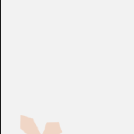
CONSULTAR
CONSULTAR
Ref.:
CS22U-AT
Ref.:
CS62U...
IT & audiovisuales
IT & audiovisuales
Conmutador KVM ATEN™
Conmutador KVM ATEN™
con Cable VGA/Audio USB
DisplayPort USB de 2
de 4 Puertos (0,9 m y
Puertos
1,2 m)
CONSULTAR
CONSULTAR
Ref.:
CS64U...
Ref.:
CS22D...
IT & audiovisuales
IT & audiovisuales
Conmutador KVM ATEN™
Conmutador KVM ATEN™
USB DVI de 2 Puertos
USB DVI/Audio de 2
Puertos con Cable