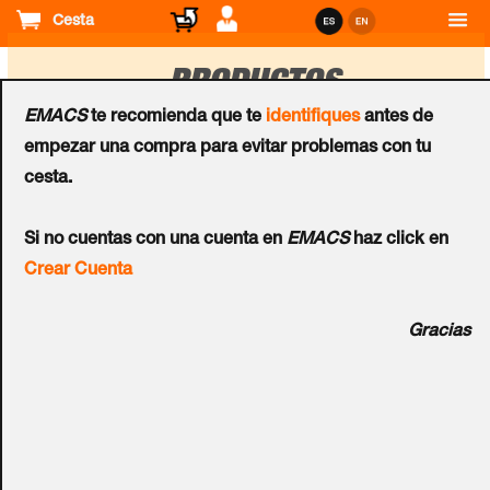
Cesta
PRODUCTOS
EMACS
te recomienda que te
identifiques
antes de
empezar una compra para evitar problemas con tu
Ordenar
cesta.
por
Cerraduras Elec.
Cerraduras Elec.
Si no cuentas con una cuenta en
EMACS
haz click en
Armario TRAKA™ Touch
Armario TRAKA™ Touch
Crear Cuenta
L
M
Gracias