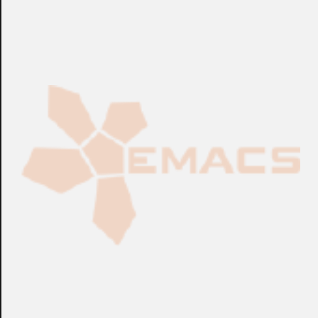
CONSULTAR
CONSULTAR
Ref.:
4825308
Ref.:
4825371
Cerraduras Elec.
Cerraduras Elec.
Caja de Empotrar Wall
Cerradura OFF-LINE
Box Interior
VINGCARD® Allure
Mobile