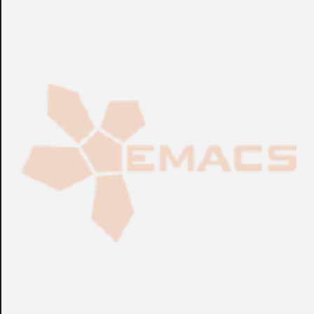
CONSULTAR
CONSULTAR
Ref.:
01004
Ref.:
01061
Elementos Manuales
Elementos Manuales
Extintor VU-6-PP de 6
Extintor VU-6-PP de 6
Kg. ABC con Base
Kg. ABC de Eficacia Alta
Metálica "BV"
"BV"