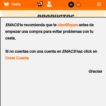
Cesta
PRODUCTOS
EMACS
te recomienda que te
identifiques
antes de
empezar una compra para evitar problemas con tu
Ordenar
cesta.
por
Elementos Manuales
Elementos Manuales
Si no cuentas con una cuenta en
EMACS
haz click en
Extintor VU-1-PP de 1
Extintor VU-2-PP de 2
Crear Cuenta
Kg. ABC "BV"
Kg. ABC "BV"
Gracias