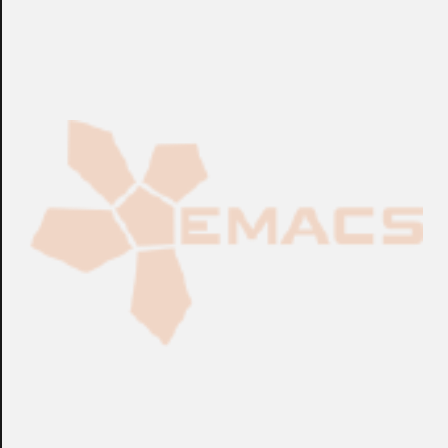
CONSULTAR
CONSULTAR
Ref.:
MM102B
Ref.:
3RL0025H
Detección
Detección
Contacto Magnético
Soporte de Pared o Techo
HONEYWELL™ EMPS85W
UTC™
- G2