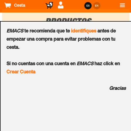
Cesta
PRODUCTOS
EMACS
te recomienda que te
identifiques
antes de
empezar una compra para evitar problemas con tu
Ordenar
cesta.
por
Detección
Pulsadores
Si no cuentas con una cuenta en
EMACS
haz click en
Soporte con Rótula 180º
Llave UTC™ HB191KEY
Crear Cuenta
para DigiSense™ PIR
de Pulsador
Gracias