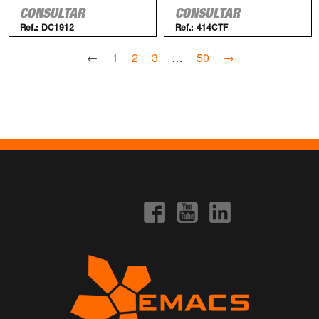
CONSULTAR
CONSULTAR
Ref.:
DC1912
Ref.:
414CTF
←
1
2
3
…
50
→