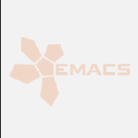
CONSULTAR
CONSULTAR
Ref.:
086416
Ref.:
086417
Software
Software
Ampliación de Licencia
Ampliación de Licencia
ASURE ID® 7
ASURE ID® 7