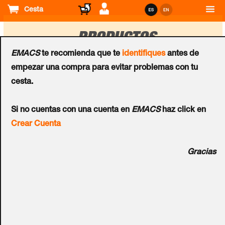
Cesta
PRODUCTOS
EMACS
te recomienda que te
identifiques
antes de
empezar una compra para evitar problemas con tu
Ordenar
cesta.
por
Software
Software
Si no cuentas con una cuenta en
EMACS
haz click en
Ampliación de Licencia
Ampliación de Licencia
Crear Cuenta
ASURE ID® 7 Exchange
ASURE ID® 7 Exchange
Gracias