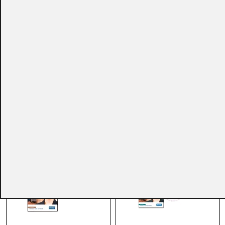
CONSULTAR
CONSULTAR
Ref.:
086432
Ref.:
086431
Software
Software
ASURE ID® 7 Enterprise
ASURE ID® 7 Exchange
(+21)