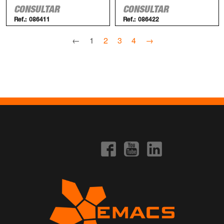
CONSULTAR
CONSULTAR
Ref.:
086411
Ref.:
086422
←
1
2
3
4
→