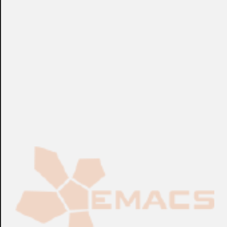
estampado. Incluye manómetro de esfera de 50 mm de
diámetro (escala de 0 a 16 bar).