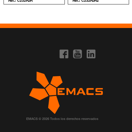
Ref.:
C232RJR
Ref.:
C232RJR2
EMACS © 2026 Todos los derechos reservados