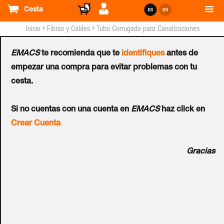
Cesta
›
›
Inicio
Fibras y Cables
Tubo Corrugado para Canalizaciones
EMACS
te recomienda que te
identifiques
antes de
Tubo Corrugado Forrado
empezar una compra para evitar problemas con tu
cesta.
TUPERSA® Negro M-20
Ref.:
080500020
Si no cuentas con una cuenta en
EMACS
haz click en
Crear Cuenta
Tubo CORRUGADO FORRADO flexible de 20 mm de
Gracias
diámetro exterior (interior 14 mm) de policloruro de vinilo
320 NW. Fabricado en rollos de 100 mts y color negro.
Cumple las normas UNE-EN 61386-1, UNE-EN 61386-22 y
UNE-EN60423. Temp. de Trabajo: -5°C a +60°C. Precio de
metro lineal (mínimo 100 metros).