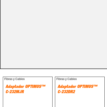
carro de la compra.
Métodos de pago
PRODUCTOS RELACIONADOS
Fibras y Cables
Fibras y Cables
Adaptador OPTIMUS™
Adaptador OPTIMUS™
C-232MJR
C-232DR2