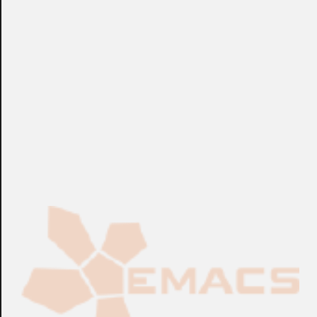
+info: