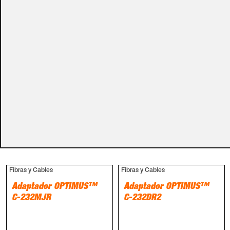
carro de la compra.
Métodos de pago
PRODUCTOS RELACIONADOS
Fibras y Cables
Fibras y Cables
Adaptador OPTIMUS™
Adaptador OPTIMUS™
C-232MJR
C-232DR2