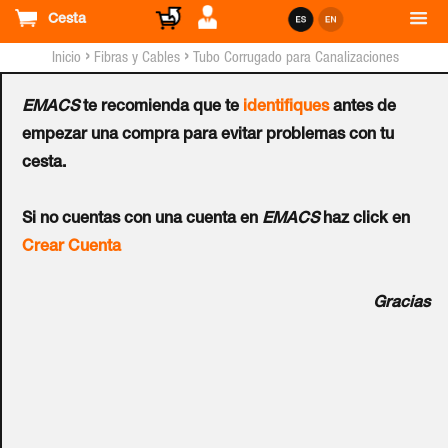
Cesta
›
›
Inicio
Fibras y Cables
Tubo Corrugado para Canalizaciones
EMACS
te recomienda que te
identifiques
antes de
Tubo Corrugado Forrado
empezar una compra para evitar problemas con tu
cesta.
TUPERSA® Negro M-40
Ref.:
080500040
Si no cuentas con una cuenta en
EMACS
haz click en
Crear Cuenta
Tubo CORRUGADO FORRADO flexible de 40 mm de
Gracias
diámetro exterior (interior 30 mm) de policloruro de vinilo
320 NW. Fabricado en rollos de 25 mts y color negro.
Cumple las normas UNE-EN 61386-1, UNE-EN 61386-22 y
UNE-EN60423. Temp. de Trabajo: -5°C a +60°C. Precio de
metro lineal (mínimo 25 metros).