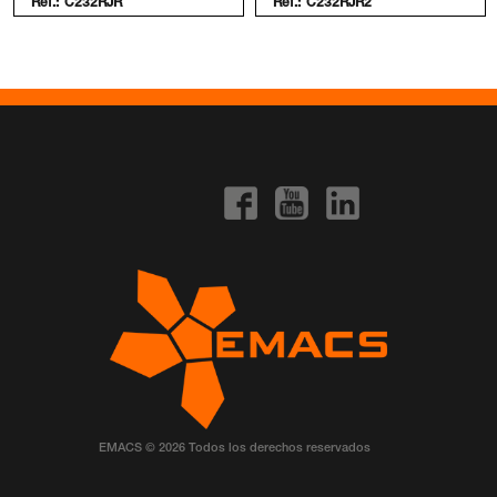
Ref.:
C232RJR
Ref.:
C232RJR2
EMACS © 2026 Todos los derechos reservados