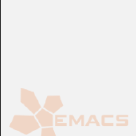
+info: