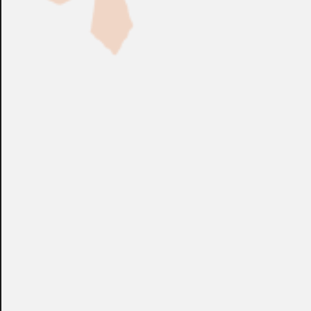
Fabricación Bajo Pedido
CONSULTAR
Puedes consultar el precio de este producto enviando un email a:
store@emacs.es
Algunos de nuestros productos necesitan ser