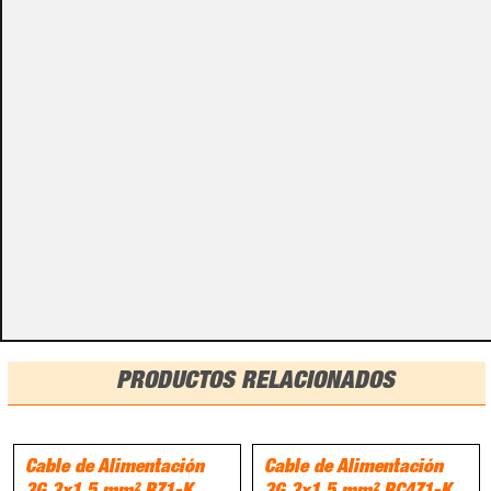
especificados con algunas opciones de configuración.
Por favor, no olvides darnos esa información en los
campos de textos opcionales que te aparecen en el
carro de la compra.
Métodos de pago
PRODUCTOS RELACIONADOS
Cable de Alimentación
Cable de Alimentación