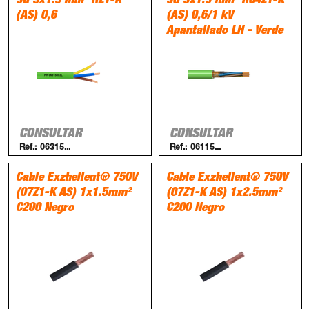
3G 3x1.5 mm² RZ1-K
3G 3x1.5 mm² RC4Z1-K
(AS) 0,6
(AS) 0,6/1 kV
Apantallado LH - Verde
CONSULTAR
CONSULTAR
Ref.:
06315...
Ref.:
06115...
Cable Exzhellent® 750V
Cable Exzhellent® 750V
(07Z1-K AS) 1x1.5mm²
(07Z1-K AS) 1x2.5mm²
C200 Negro
C200 Negro