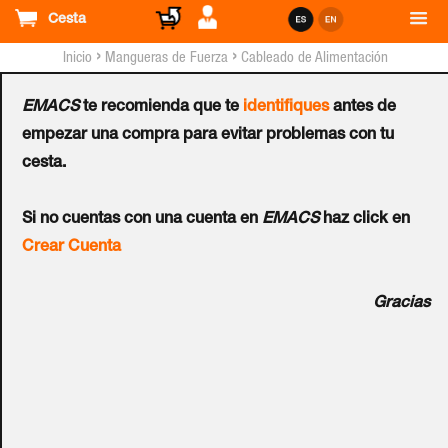
Cesta
›
›
Inicio
Mangueras de Fuerza
Cableado de Alimentación
EMACS
te recomienda que te
identifiques
antes de
Cable Exzhellent® 750V
empezar una compra para evitar problemas con tu
cesta.
(07Z1-K AS) 1x10mm²
Si no cuentas con una cuenta en
EMACS
haz click en
R100 Negro
Crear Cuenta
Ref.:
1656110NGP
Gracias
Cable de color negro, flexible, fácil pelado, 1x10mm², para
instalaciones protegidas bajo tubo o canaleta en
derivaciones individuales y en servicios generales en
locales de pública concurrencia. Incorpora conductor de
cobre rígido Cu Clase 5, aislamiento de poliolefina,