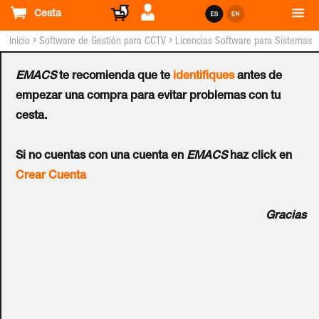
Cesta
›
›
Inicio
Software de Gestión para CCTV
Licencias Software para Sistemas
AVIGILON™
EMACS
te recomienda que te
identifiques
antes de
Actualización de Licencia
empezar una compra para evitar problemas con tu
cesta.
ACC 6 Core a Standard
Si no cuentas con una cuenta en
EMACS
haz click en
para hasta 16 Canales de
Crear Cuenta
Video
Gracias
Ref.:
16C-ACC6-COR-STD-UPG
Licencia de actualización ACC 6 - Core a Standard. El
software de administración de video en red (HD NVMS)