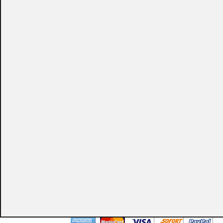
CONSULTAR
Puedes consultar el precio de este producto enviando un email a:
store@emacs.es
Algunos de nuestros productos necesitan ser
especificados con algunas opciones de configuración.
Por favor, no olvides darnos esa información en los
campos de textos opcionales que te aparecen en el
carro de la compra.
Métodos de pago