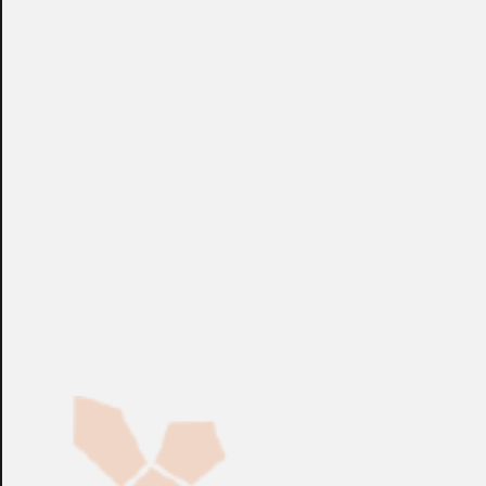
AVIGILON™ Control Center (ACC) es un software
independiente para grabar, ver y administrar las cámaras
IP AVIGILON™ HD de múltiples megapíxeles,
codificadores de video analógico y cámaras IP de otros
fabricantes. Está licenciado por el número de cámaras que
el sistema grabará. Visite el sitio web de AVIGILON™
(www.avigilon.com) para conocer los requisitos mínimos del
sistema y una lista detallada de las cámaras IP
compatibles de otros fabricantes.
+info: