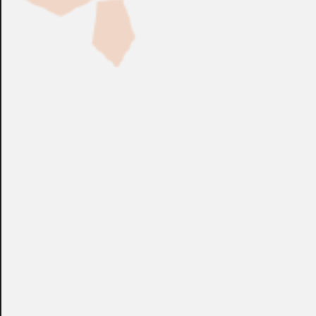
Fabricación Bajo Pedido
CONSULTAR
Puedes consultar el precio de este producto enviando un email a:
store@emacs.es