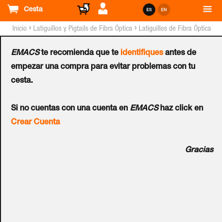
Cesta
›
›
Inicio
Latiguillos y Pigtails de Fibra Óptica
Latiguillos de Fibra Óptica
Multi-Modo OM3
EMACS
te recomienda que te
identifiques
antes de
Latiguillo de Fibra OM3
empezar una compra para evitar problemas con tu
cesta.
LC-LC 50/125 Dúplex
Si no cuentas con una cuenta en
EMACS
haz click en
LSZH Turquesa 15 M
Crear Cuenta
Ref.:
200-052
Gracias
Latiguillo de Fibra Óptica (Duplex) con conectores LC en un
extremo y LC en el otro extremo. Sección de núcleo y
revestimiento: 50/125 m - Multi-Modo OM3 - Sección total
por fibra de 2.0 mm². Cable verificado 100%, de primera