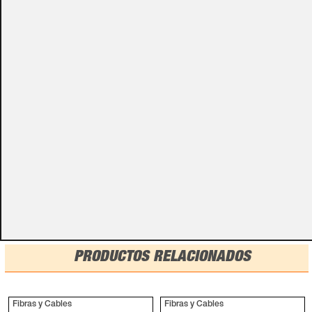
Algunos de nuestros productos necesitan ser
especificados con algunas opciones de configuración.
Por favor, no olvides darnos esa información en los
campos de textos opcionales que te aparecen en el
carro de la compra.
Métodos de pago
PRODUCTOS RELACIONADOS
Fibras y Cables
Fibras y Cables