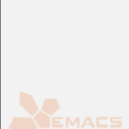
calidad (test ISO9001 incluido), etiquetado, traceado y
embolsado individual, y LSZH (Low Smoke Halogen Free).
Longitud 15 Mts. Turquesa.
+info: