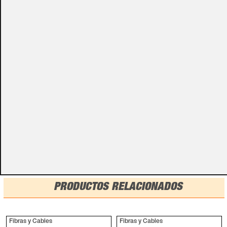
Algunos de nuestros productos necesitan ser
especificados con algunas opciones de configuración.
Por favor, no olvides darnos esa información en los
campos de textos opcionales que te aparecen en el
carro de la compra.
Métodos de pago
PRODUCTOS RELACIONADOS
Fibras y Cables
Fibras y Cables