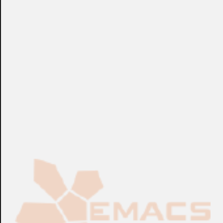
calidad (test ISO9001 incluido), etiquetado, traceado y
embolsado individual, y LSZH (Low Smoke Halogen Free).
Longitud 5 Mts. Amarillo.
+info: