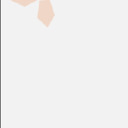
Fabricación Bajo Pedido
CONSULTAR
Puedes consultar el precio de este producto enviando un email a:
store@emacs.es