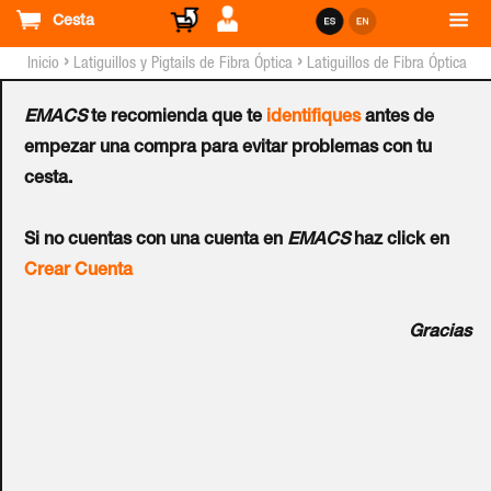
Cesta
›
›
Inicio
Latiguillos y Pigtails de Fibra Óptica
Latiguillos de Fibra Óptica
Mono-Modo
EMACS
te recomienda que te
identifiques
antes de
Latiguillo de Fibra OS2
empezar una compra para evitar problemas con tu
cesta.
LC-ST 09/125 Dúplex
Si no cuentas con una cuenta en
EMACS
haz click en
LSZH Amarillo 5 M
Crear Cuenta
Ref.:
200-699
Gracias
Latiguillo de Fibra Óptica (Duplex) con conectores LC en un
extremo y ST en el otro extremo. Sección de núcleo y
revestimiento: 9/125 m - Mono-Modo OS2 - Sección total
por fibra de 2.8 mm². Cable verificado 100%, de primera