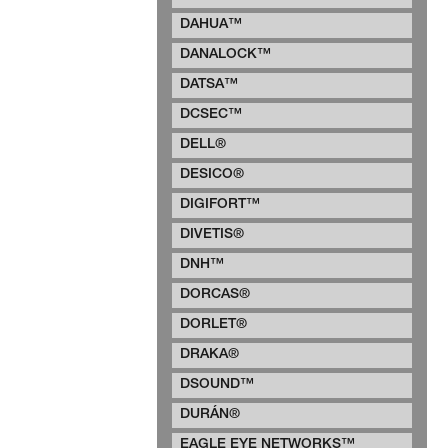
DAHUA™
DANALOCK™
DATSA™
DCSEC™
DELL®
DESICO®
DIGIFORT™
DIVETIS®
DNH™
DORCAS®
DORLET®
DRAKA®
DSOUND™
DURÁN®
EAGLE EYE NETWORKS™