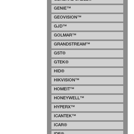
GENIE™
GEOVISION™
GJD™
GOLMAR™
GRANDSTREAM™
GST®
GTEK®
HID®
HIKVISION™
HOMEIT™
HONEYWELL™
HYPERX™
ICANTEK™
ICAR®