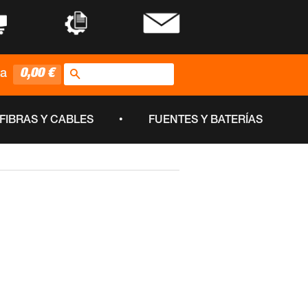
•
•
Buscar
0,00 €
ta
•
FIBRAS Y CABLES
FUENTES Y BATERÍAS