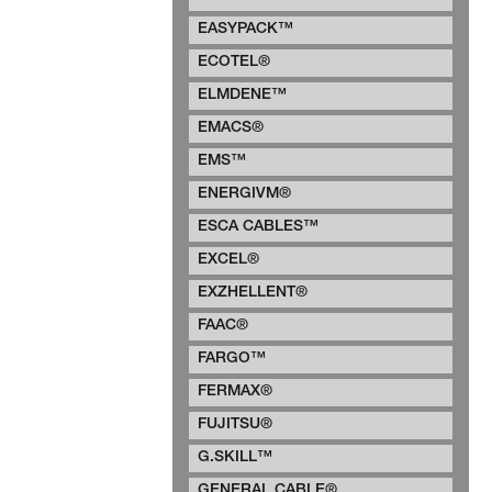
EASYPACK™
ECOTEL®
ELMDENE™
EMACS®
EMS™
ENERGIVM®
ESCA CABLES™
EXCEL®
EXZHELLENT®
FAAC®
FARGO™
FERMAX®
FUJITSU®
G.SKILL™
GENERAL CABLE®