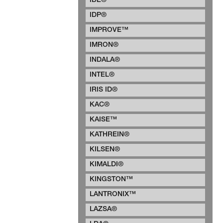
IDE®
IDP®
IMPROVE™
IMRON®
INDALA®
INTEL®
IRIS ID®
KAC®
KAISE™
KATHREIN®
KILSEN®
KIMALDI®
KINGSTON™
LANTRONIX™
LAZSA®