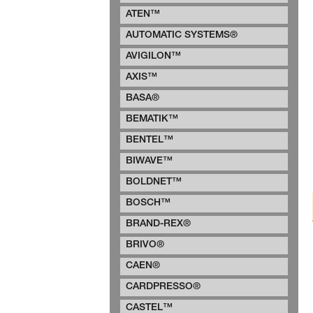
ATEN™
AUTOMATIC SYSTEMS®
AVIGILON™
AXIS™
BASA®
BEMATIK™
BENTEL™
BIWAVE™
BOLDNET™
BOSCH™
BRAND-REX®
BRIVO®
CAEN®
CARDPRESSO®
CASTEL™