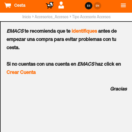
Cesta
›
›
Inicio
Accesorios_Accesos
Tipo Accesorio Accesos
EMACS
te recomienda que te
identifiques
antes de
Accesorio
empezar una compra para evitar problemas con tu
Ref.:
500.E008KL
cesta.
Si no cuentas con una cuenta en
EMACS
haz click en
Kit de cuadradillo para escudo ASSA ABLOY® APERIO™
Crear Cuenta
E100. Versión Premium. Eje europeo de 8mm. Para grosor
de puerta ajustable de 40 a 45 mm, o de 45 a 50 mm.
Gracias