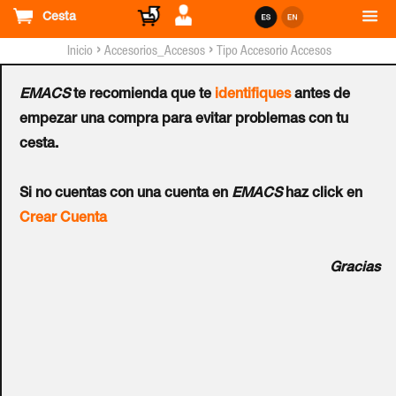
Cesta
›
›
Inicio
Accesorios_Accesos
Tipo Accesorio Accesos
EMACS
te recomienda que te
identifiques
antes de
Accesorio
empezar una compra para evitar problemas con tu
Ref.:
500.E008UV
cesta.
Si no cuentas con una cuenta en
EMACS
haz click en
Kit de cuadradillo para escudo ASSA ABLOY® APERIO™
Crear Cuenta
E100. Versión Premium. Eje europeo de 8mm. Para grosor
de puerta ajustable de 90 a 95 mm, o de 95 a 100 mm.
Gracias