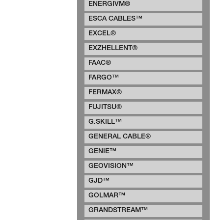
ENERGIVM®
ESCA CABLES™
EXCEL®
EXZHELLENT®
FAAC®
FARGO™
FERMAX®
FUJITSU®
G.SKILL™
GENERAL CABLE®
GENIE™
GEOVISION™
GJD™
GOLMAR™
GRANDSTREAM™