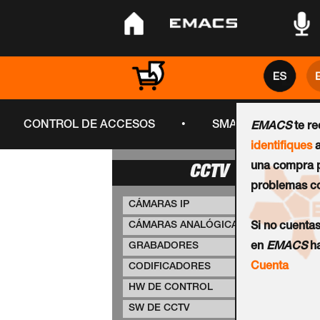
•
•
•
•
CONTROL DE ACCESOS
SMART CITY
EMACS
te r
identifiques
a
una compra p
CCTV
problemas co
CÁMARAS IP
CÁMARAS ANALÓGICAS
Si no cuenta
GRABADORES
en
EMACS
ha
Cuenta
CODIFICADORES
HW DE CONTROL
SW DE CCTV