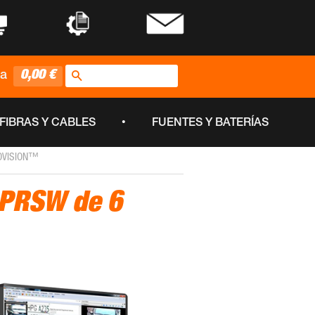
•
•
Buscar
0,00 €
ta
•
FIBRAS Y CABLES
FUENTES Y BATERÍAS
EOVISION™
LPRSW de 6