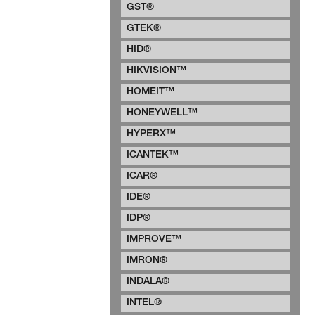
GST®
GTEK®
HID®
HIKVISION™
HOMEIT™
HONEYWELL™
HYPERX™
ICANTEK™
ICAR®
IDE®
IDP®
IMPROVE™
IMRON®
INDALA®
INTEL®