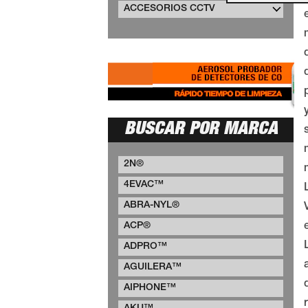
ACCESORIOS CCTV
BUSCAR POR MARCA
2N®
4EVAC™
ABRA-NYL®
ACP®
ADPRO™
AGUILERA™
AIPHONE™