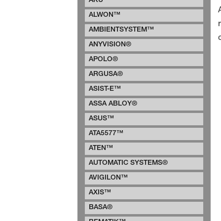
AKU™
ALWON™
AMBIENTSYSTEM™
ANYVISION®
APOLO®
ARGUSA®
ASIST-E™
ASSA ABLOY®
ASUS™
ATA5577™
ATEN™
AUTOMATIC SYSTEMS®
AVIGILON™
AXIS™
BASA®