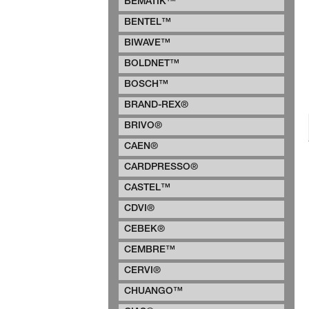
BEMATIK™
BENTEL™
BIWAVE™
BOLDNET™
BOSCH™
BRAND-REX®
BRIVO®
CAEN®
CARDPRESSO®
CASTEL™
CDVI®
CEBEK®
CEMBRE™
CERVI®
CHUANGO™