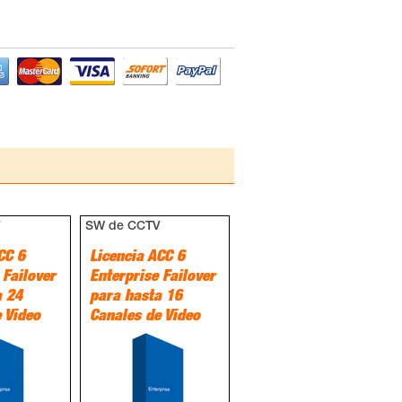
V
SW de CCTV
CC 6
Licencia ACC 6
 Failover
Enterprise Failover
a 24
para hasta 16
 Video
Canales de Video