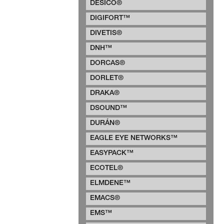
DESICO®
DIGIFORT™
DIVETIS®
DNH™
DORCAS®
DORLET®
DRAKA®
DSOUND™
DURÁN®
EAGLE EYE NETWORKS™
EASYPACK™
ECOTEL®
ELMDENE™
EMACS®
EMS™