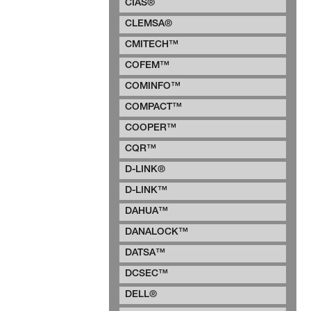
CIAS®
CLEMSA®
CMITECH™
COFEM™
COMINFO™
COMPACT™
COOPER™
CQR™
D-LINK®
D-LINK™
DAHUA™
DANALOCK™
DATSA™
DCSEC™
DELL®