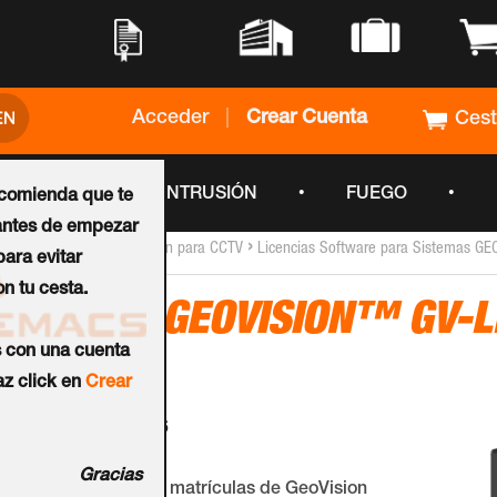
•
•
•
•
Acceder
|
Crear Cuenta
Ces
•
•
•
CCTV
INTRUSIÓN
FUEGO
ecomienda que te
ntes de empezar
›
›
Inicio
Software de Gestión para CCTV
Licencias Software para Sistemas G
ara evitar
n tu cesta.
Licencia GEOVISION™ GV-
s con una cuenta
Canales
z click en
Crear
Ref.:
55-LPRPT-006
Gracias
El reconocimiento de matrículas de GeoVision