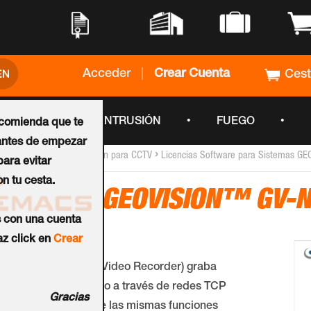
•
•
•
•
Acceder
|
Crear Cuenta
Ces
•
•
•
CCTV
INTRUSIÓN
FUEGO
ecomienda que te
ntes de empezar
›
›
Inicio
Software de Gestión para CCTV
Licencias Software para Sistemas G
ara evitar
n tu cesta.
Licencia GEOVISION™ GV-
s con una cuenta
Ref.:
55-NR028-000
z click en
Crear
El GV-NVR (Network Video Recorder) graba
datos de video y audio a través de redes TCP
Gracias
/ IP. El GV-NVR ofrece las mismas funciones