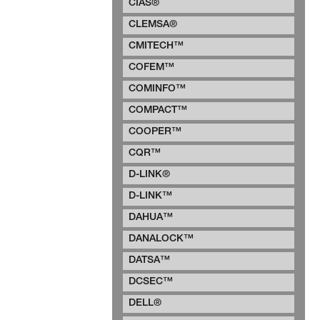
CIAS®
CLEMSA®
CMITECH™
COFEM™
COMINFO™
COMPACT™
COOPER™
CQR™
D-LINK®
D-LINK™
DAHUA™
DANALOCK™
DATSA™
DCSEC™
DELL®