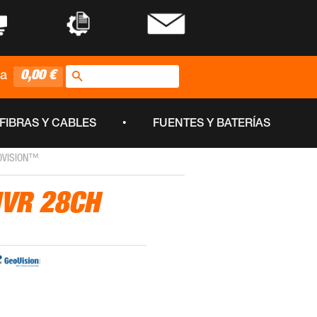
•
•
Buscar
0,00 €
ta
•
FIBRAS Y CABLES
FUENTES Y BATERÍAS
EOVISION™
NVR 28CH