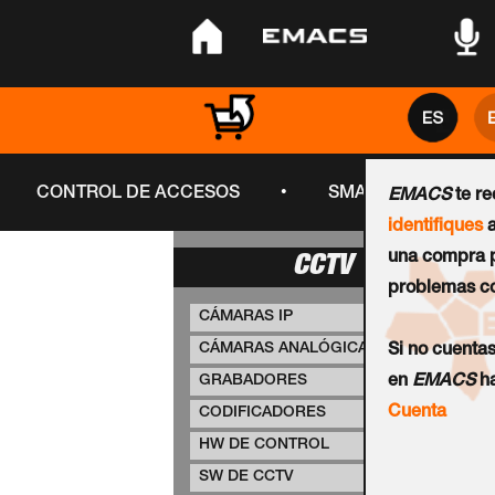
•
•
•
•
CONTROL DE ACCESOS
SMART CITY
EMACS
te r
identifiques
a
una compra p
CCTV
problemas co
CÁMARAS IP
CÁMARAS ANALÓGICAS
Si no cuenta
GRABADORES
en
EMACS
ha
Cuenta
CODIFICADORES
HW DE CONTROL
SW DE CCTV