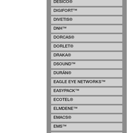
DESICO®
DIGIFORT™
DIVETIS®
DNH™
DORCAS®
DORLET®
DRAKA®
DSOUND™
DURÁN®
EAGLE EYE NETWORKS™
EASYPACK™
ECOTEL®
ELMDENE™
EMACS®
EMS™