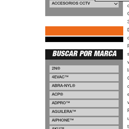
ACCESORIOS CCTV
BUSCAR POR MARCA
2N®
4EVAC™
ABRA-NYL®
ACP®
ADPRO™
AGUILERA™
AIPHONE™