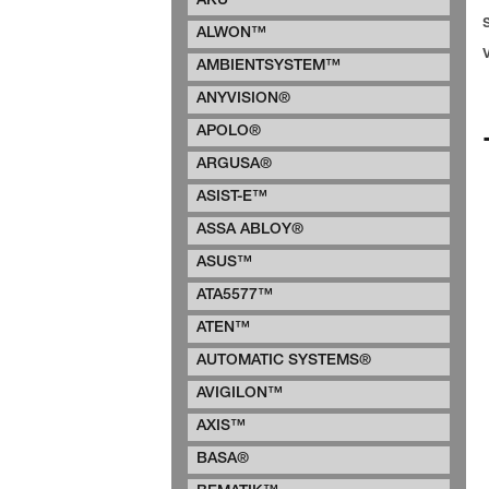
AKU™
ALWON™
AMBIENTSYSTEM™
ANYVISION®
APOLO®
ARGUSA®
ASIST-E™
ASSA ABLOY®
ASUS™
ATA5577™
ATEN™
AUTOMATIC SYSTEMS®
AVIGILON™
AXIS™
BASA®