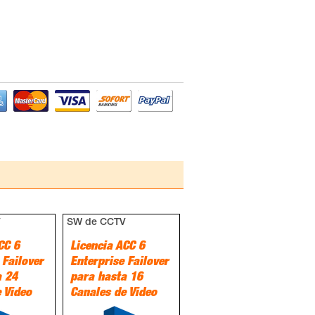
V
SW de CCTV
CC 6
Licencia ACC 6
 Failover
Enterprise Failover
a 24
para hasta 16
 Video
Canales de Video