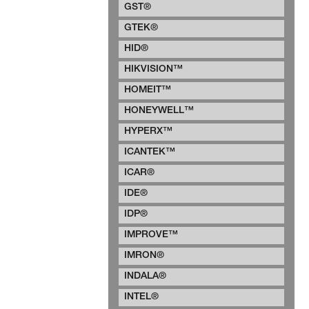
GST®
GTEK®
HID®
HIKVISION™
HOMEIT™
HONEYWELL™
HYPERX™
ICANTEK™
ICAR®
IDE®
IDP®
IMPROVE™
IMRON®
INDALA®
INTEL®