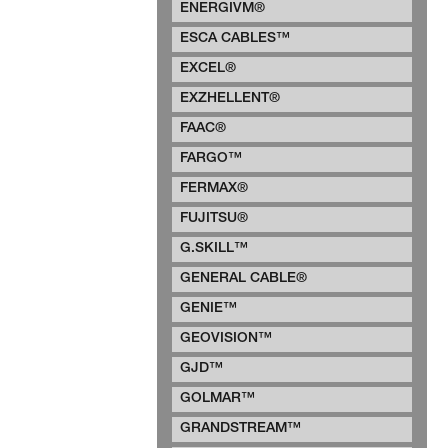
ENERGIVM®
ESCA CABLES™
EXCEL®
EXZHELLENT®
FAAC®
FARGO™
FERMAX®
FUJITSU®
G.SKILL™
GENERAL CABLE®
GENIE™
GEOVISION™
GJD™
GOLMAR™
GRANDSTREAM™