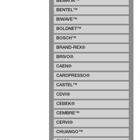
BEMATIK™
BENTEL™
BIWAVE™
BOLDNET™
BOSCH™
BRAND-REX®
BRIVO®
CAEN®
CARDPRESSO®
CASTEL™
CDVI®
CEBEK®
CEMBRE™
CERVI®
CHUANGO™