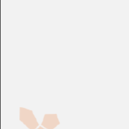
con LPR, POS / ATM y sistemas de control de acceso, se
erige como uno de los software de vigilancia IP más
completos en el mercado de la seguridad. Combinado con
la cámara GeoVision IP, el GV-NVR aprovecha una mejor
calidad de imagen gracias a la tecnología de escaneo
progresivo y permite funciones de video avanzadas como
Picture-In-Picture y Picture-And-Picture. La compatibilidad
con una amplia gama de cámaras IP de terceros a través
de ONVIF y PSIA hace que el GV-NVR sea la solución
definitiva para entornos de vigilancia IP pura.
+info: