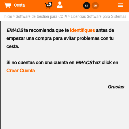
Cesta
›
›
Inicio
Software de Gestión para CCTV
Licencias Software para Sistemas
GEOVISION™
EMACS
te recomienda que te
identifiques
antes de
Licencia GEOVISION™ GV-
empezar una compra para evitar problemas con tu
cesta.
NVR 32CH
Si no cuentas con una cuenta en
EMACS
haz click en
Ref.:
55-NR032-000
Crear Cuenta
El GV-NVR (Network Video Recorder) graba datos de video
Gracias
y audio a través de redes TCP / IP. El GV-NVR ofrece las
mismas funciones que el sistema de vigilancia de la serie
GV. Con licencia adicional, GV-NVR admite hasta 32
canales de dispositivos IP de terceros. Desde funciones de
monitoreo hasta análisis de video, así como la integración