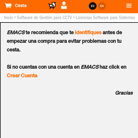
Cesta
›
›
Inicio
Software de Gestión para CCTV
Licencias Software para Sistemas
GEOVISION™
EMACS
te recomienda que te
identifiques
antes de
Licencia GEOVISION™ GV-
empezar una compra para evitar problemas con tu
cesta.
POS SW Capture-4
Si no cuentas con una cuenta en
EMACS
haz click en
Ref.:
55-POSSCPT-0004
Crear Cuenta
Con GV-POS S/W Capture, puede conectar directamente
Gracias
un dispositivo POS basado en Windows, generando
archivos EMF o cualquier otro dato sin procesar (sin
procesar), a GV-DVR / NVR / VMS. Los datos de
transacción del dispositivo POS se pueden transferir al GV-
DVR / NVR / VMS a través de un cable serie RS-232 o una