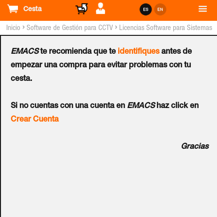
Cesta
›
›
Inicio
Software de Gestión para CCTV
Licencias Software para Sistemas
GEOVISION™
EMACS
te recomienda que te
identifiques
antes de
Licencia GEOVISION™ GV-
empezar una compra para evitar problemas con tu
cesta.
POS Text Sender-12
Si no cuentas con una cuenta en
EMACS
haz click en
Ref.:
55-POSTS-012
Crear Cuenta
Utilizando GV-POS Text Sender, en su GV-VMS / DVR /
Gracias
NVR, puede recuperar directamente datos de
transacciones desde un dispositivo POS, bajo la misma
LAN, generando TXT, INI, JNL o cualquier otro archivo de
texto sin procesar (sin procesar). Los datos de
transacciones de POS se recuperan a través de archivos