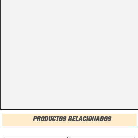
Algunos de nuestros productos necesitan ser
especificados con algunas opciones de configuración.
Por favor, no olvides darnos esa información en los
campos de textos opcionales que te aparecen en el
carro de la compra.
Métodos de pago
PRODUCTOS RELACIONADOS