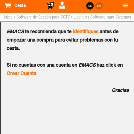
Cesta
›
›
Inicio
Software de Gestión para CCTV
Licencias Software para Sistemas
GEOVISION™
EMACS
te recomienda que te
identifiques
antes de
Licencia GEOVISION™ GV-
empezar una compra para evitar problemas con tu
cesta.
WebReport (200 Puertos)
Si no cuentas con una cuenta en
EMACS
haz click en
Ref.:
55-QCNTR-000
Crear Cuenta
El informe GV-Web está diseñado para integrar y analizar el
Gracias
conteo de personas, el conteo de rostros y los datos de
POS de los contadores de personas GV-3D, GV-DVR / NVR
/ VMS y GV-Smart Box. Adecuado para implementaciones
de videovigilancia a gran escala, puede recibir datos de
hasta 200 unidades de contadores de personas GV-3D, GV-