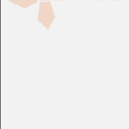
Fabricación Bajo Pedido
CONSULTAR
Puedes consultar el precio de este producto enviando un email a:
store@emacs.es