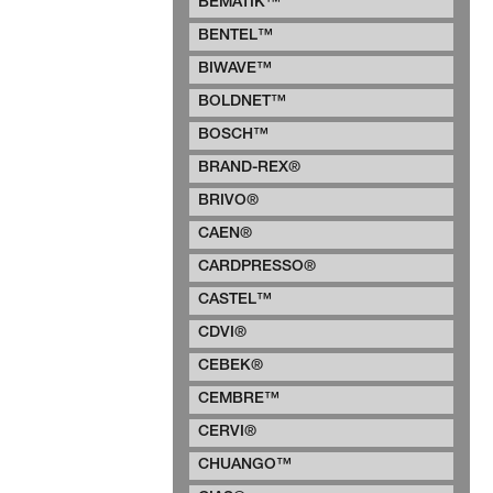
BEMATIK™
BENTEL™
BIWAVE™
BOLDNET™
BOSCH™
BRAND-REX®
BRIVO®
CAEN®
CARDPRESSO®
CASTEL™
CDVI®
CEBEK®
CEMBRE™
CERVI®
CHUANGO™