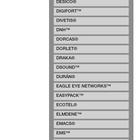
DESICO®
DIGIFORT™
DIVETIS®
DNH™
DORCAS®
DORLET®
DRAKA®
DSOUND™
DURÁN®
EAGLE EYE NETWORKS™
EASYPACK™
ECOTEL®
ELMDENE™
EMACS®
EMS™