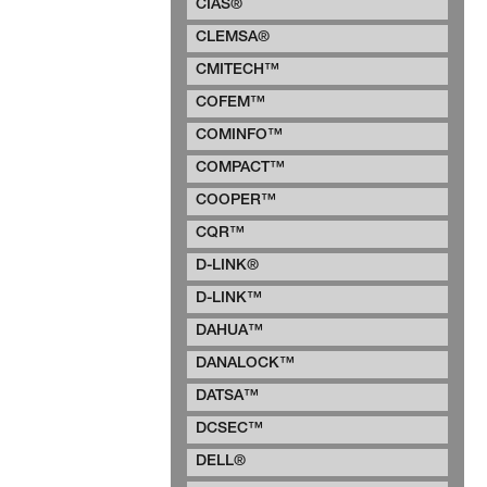
CIAS®
CLEMSA®
CMITECH™
COFEM™
COMINFO™
COMPACT™
COOPER™
CQR™
D-LINK®
D-LINK™
DAHUA™
DANALOCK™
DATSA™
DCSEC™
DELL®