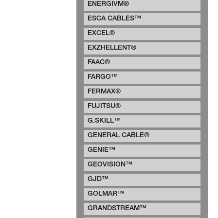
ENERGIVM®
ESCA CABLES™
EXCEL®
EXZHELLENT®
FAAC®
FARGO™
FERMAX®
FUJITSU®
G.SKILL™
GENERAL CABLE®
GENIE™
GEOVISION™
GJD™
GOLMAR™
GRANDSTREAM™