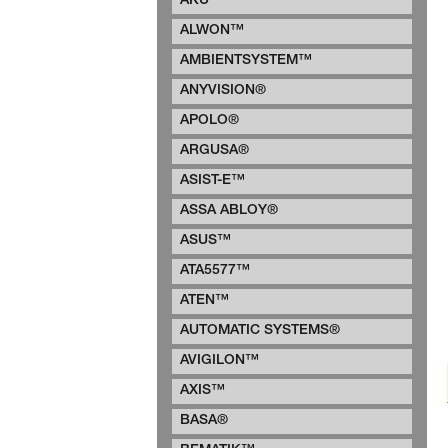
AKU™
ALWON™
AMBIENTSYSTEM™
ANYVISION®
APOLO®
ARGUSA®
ASIST-E™
ASSA ABLOY®
ASUS™
ATA5577™
ATEN™
AUTOMATIC SYSTEMS®
AVIGILON™
AXIS™
BASA®