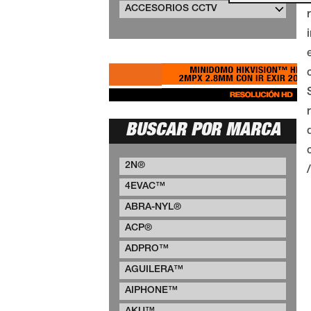
ACCESORIOS CCTV
BUSCAR POR MARCA
2N®
4EVAC™
ABRA-NYL®
ACP®
ADPRO™
AGUILERA™
AIPHONE™