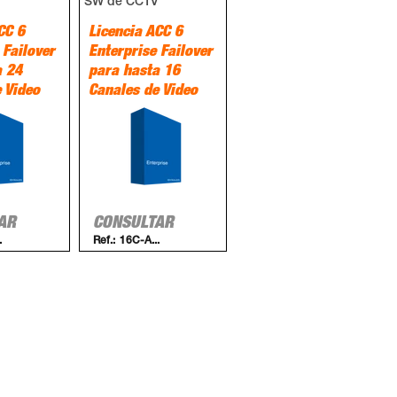
V
SW de CCTV
CC 6
Licencia ACC 6
 Failover
Enterprise Failover
a 24
para hasta 16
 Video
Canales de Video
AR
CONSULTAR
.
Ref.:
16C-A...