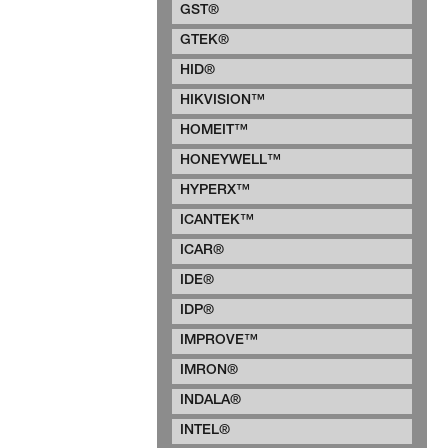
GST®
GTEK®
HID®
HIKVISION™
HOMEIT™
HONEYWELL™
HYPERX™
ICANTEK™
ICAR®
IDE®
IDP®
IMPROVE™
IMRON®
INDALA®
INTEL®