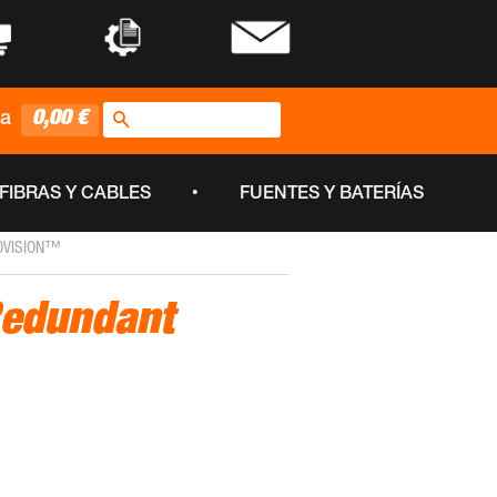
•
•
Buscar
0,00 €
ta
•
FIBRAS Y CABLES
FUENTES Y BATERÍAS
EOVISION™
Redundant