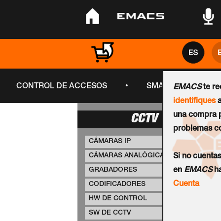
•
•
•
•
CONTROL DE ACCESOS
SMART CITY
EMACS
te r
identifiques
a
una compra p
CCTV
problemas co
CÁMARAS IP
CÁMARAS ANALÓGICAS
Si no cuenta
GRABADORES
en
EMACS
ha
Cuenta
CODIFICADORES
HW DE CONTROL
SW DE CCTV