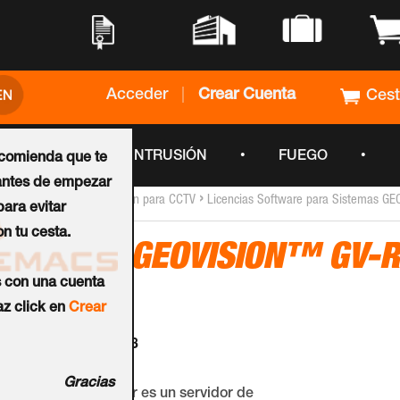
•
•
•
•
Acceder
|
Crear Cuenta
Ces
•
•
•
CCTV
INTRUSIÓN
FUEGO
ecomienda que te
ntes de empezar
›
›
Inicio
Software de Gestión para CCTV
Licencias Software para Sistemas G
ara evitar
n tu cesta.
Licencia GEOVISION™ GV-
s con una cuenta
Server
z click en
Crear
Ref.:
55-RDDE0-128
Gracias
GV-Redundant Server es un servidor de