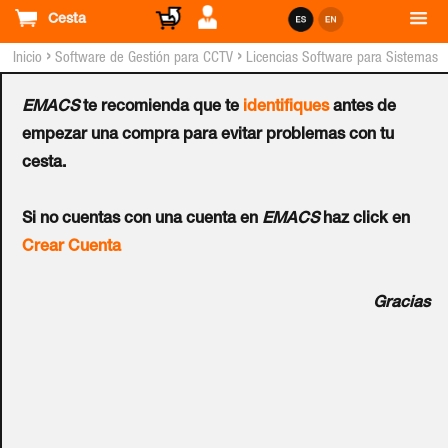
Cesta
›
›
Inicio
Software de Gestión para CCTV
Licencias Software para Sistemas
GEOVISION™
EMACS
te recomienda que te
identifiques
antes de
Licencia GEOVISION™
empezar una compra para evitar problemas con tu
cesta.
Recording Server (GV) GV-
Si no cuentas con una cuenta en
EMACS
haz click en
RS GV128
Crear Cuenta
Ref.:
56-RG128-000
Gracias
128 canales. El servidor de grabación GV es un servidor de
transmisión de video diseñado para implementaciones de
videovigilancia a gran escala. A través de una interfaz web
intuitiva, cada cámara IP se puede configurar para grabar