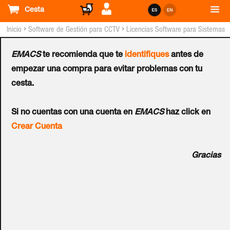
Cesta
›
›
Inicio
Software de Gestión para CCTV
Licencias Software para Sistemas
GEOVISION™
EMACS
te recomienda que te
identifiques
antes de
Licencia GEOVISION™
empezar una compra para evitar problemas con tu
cesta.
Recording Server GV-
Si no cuentas con una cuenta en
EMACS
haz click en
RS080 (Para Cámaras NO
Crear Cuenta
GEOVISION™)
Gracias
Ref.:
56-RS080-000
128 canales. El servidor de grabación GV es un servidor de
transmisión de video diseñado para implementaciones de