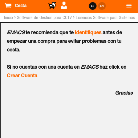
Cesta
›
›
Inicio
Software de Gestión para CCTV
Licencias Software para Sistemas
GEOVISION™
EMACS
te recomienda que te
identifiques
antes de
Licencia GEOVISION™
empezar una compra para evitar problemas con tu
cesta.
Recording Server GV-
Si no cuentas con una cuenta en
EMACS
haz click en
RS088 (Para Cámaras NO
Crear Cuenta
GEOVISION™)
Gracias
Ref.:
56-RS088-000
128 canales. El servidor de grabación GV es un servidor de
transmisión de video diseñado para implementaciones de