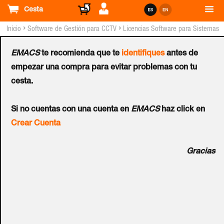
Cesta
›
›
Inicio
Software de Gestión para CCTV
Licencias Software para Sistemas
GEOVISION™
EMACS
te recomienda que te
identifiques
antes de
Licencia GEOVISION™
empezar una compra para evitar problemas con tu
cesta.
Recording Server GV-
Si no cuentas con una cuenta en
EMACS
haz click en
RS128 (Para Cámaras NO
Crear Cuenta
GEOVISION™)
Gracias
Ref.:
56-RS128-000
128 canales. El servidor de grabación GV es un servidor de
transmisión de video diseñado para implementaciones de