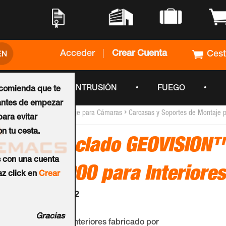
•
•
•
•
Acceder
|
Crear Cuenta
Ces
•
•
•
CCTV
INTRUSIÓN
FUEGO
ecomienda que te
ntes de empezar
›
›
Inicio
Soportes de Montaje para Cámaras
Carcasas y Soportes de Montaje
ara evitar
n tu cesta.
Kit de Anclado GEOVISION
s con una cuenta
MountD900 para Interiores
z click en
Crear
Ref.:
81-D7H05-MK2
Gracias
Kit de montaje para interiores fabricado por