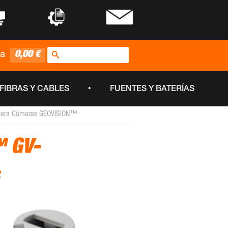
•
•
Buscar
0,00 €
ta
•
FIBRAS Y CABLES
FUENTES Y BATERÍAS
 para Cámaras GEOVISION™
™ GV-