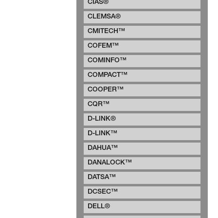
CIAS®
CLEMSA®
CMITECH™
COFEM™
COMINFO™
COMPACT™
COOPER™
CQR™
D-LINK®
D-LINK™
DAHUA™
DANALOCK™
DATSA™
DCSEC™
DELL®