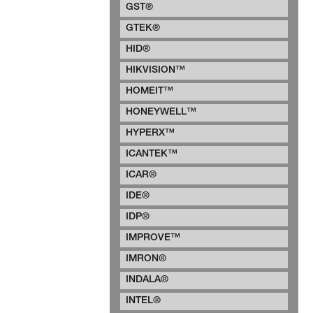
GST®
GTEK®
HID®
HIKVISION™
HOMEIT™
HONEYWELL™
HYPERX™
ICANTEK™
ICAR®
IDE®
IDP®
IMPROVE™
IMRON®
INDALA®
INTEL®