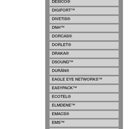
DESICO®
DIGIFORT™
DIVETIS®
DNH™
DORCAS®
DORLET®
DRAKA®
DSOUND™
DURÁN®
EAGLE EYE NETWORKS™
EASYPACK™
ECOTEL®
ELMDENE™
EMACS®
EMS™