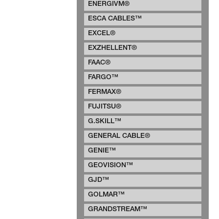
ENERGIVM®
ESCA CABLES™
EXCEL®
EXZHELLENT®
FAAC®
FARGO™
FERMAX®
FUJITSU®
G.SKILL™
GENERAL CABLE®
GENIE™
GEOVISION™
GJD™
GOLMAR™
GRANDSTREAM™