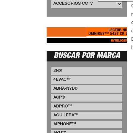
ACCESORIOS CCTV
BUSCAR POR MARCA
2N®
4EVAC™
ABRA-NYL®
ACP®
ADPRO™
AGUILERA™
AIPHONE™