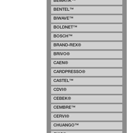
BEMATIK™
BENTEL™
BIWAVE™
BOLDNET™
BOSCH™
BRAND-REX®
BRIVO®
CAEN®
CARDPRESSO®
CASTEL™
CDVI®
CEBEK®
CEMBRE™
CERVI®
CHUANGO™