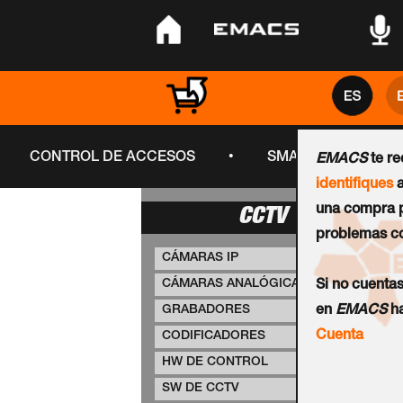
•
•
•
•
CONTROL DE ACCESOS
SMART CITY
EMACS
te r
identifiques
a
una compra p
CCTV
problemas co
CÁMARAS IP
CÁMARAS ANALÓGICAS
Si no cuenta
GRABADORES
en
EMACS
ha
Cuenta
CODIFICADORES
HW DE CONTROL
SW DE CCTV