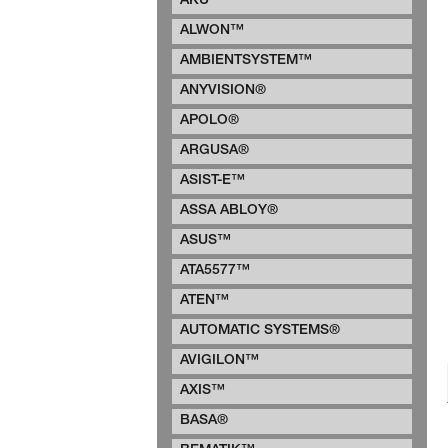
AKU™
ALWON™
AMBIENTSYSTEM™
ANYVISION®
APOLO®
ARGUSA®
ASIST-E™
ASSA ABLOY®
ASUS™
ATA5577™
ATEN™
AUTOMATIC SYSTEMS®
AVIGILON™
AXIS™
BASA®