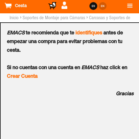
Cesta
›
›
Inicio
Soportes de Montaje para Cámaras
Carcasas y Soportes de
Montaje para Cámaras GEOVISION™
EMACS
te recomienda que te
identifiques
antes de
Soporte de Montaje
empezar una compra para evitar problemas con tu
cesta.
GEOVISION™ GV-
Si no cuentas con una cuenta en
EMACS
haz click en
Mount504 en Pared
Crear Cuenta
Ref.:
81-MT50400-0001
Gracias
"Soporte para montaje en pared. Dimensiones: Ø 104,4 x
54,5 mm (Ø 4,11"" x 2,15"")."