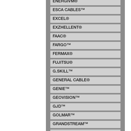
ENERGIVM®
ESCA CABLES™
EXCEL®
EXZHELLENT®
FAAC®
FARGO™
FERMAX®
FUJITSU®
G.SKILL™
GENERAL CABLE®
GENIE™
GEOVISION™
GJD™
GOLMAR™
GRANDSTREAM™