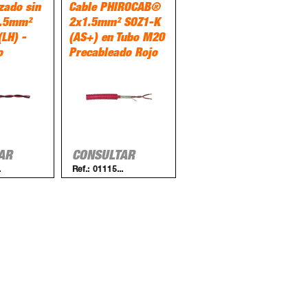
zado sin
Cable PHIROCAB®
1.5mm²
2x1.5mm² SOZ1-K
LH) -
(AS+) en Tubo M20
o
Precableado Rojo
AR
CONSULTAR
.
Ref.:
01115...