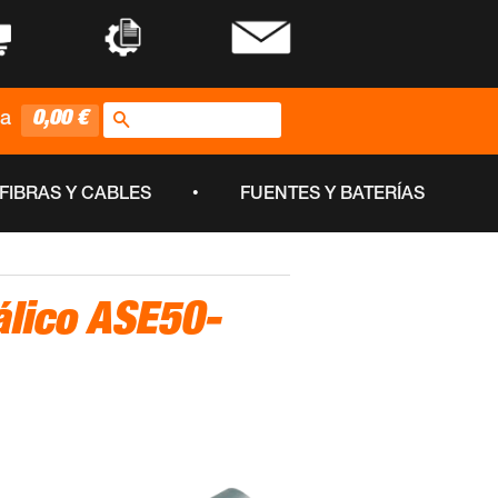
•
•
Buscar
0,00 €
ta
•
FIBRAS Y CABLES
FUENTES Y BATERÍAS
lico ASE50-