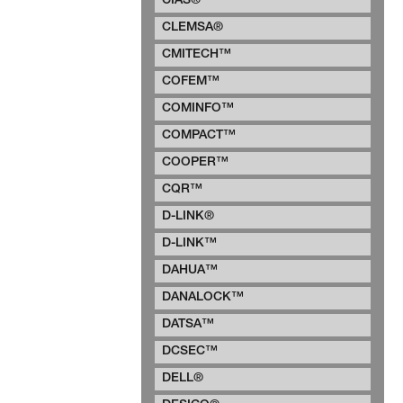
CIAS®
CLEMSA®
CMITECH™
COFEM™
COMINFO™
COMPACT™
COOPER™
CQR™
D-LINK®
D-LINK™
DAHUA™
DANALOCK™
DATSA™
DCSEC™
DELL®