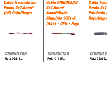
Cable Trenzado sin
Cable PHIROCAB®
Cable Tren
Funda 2x1.5mm²
2x1.5mm²
Funda 2x
(LH) Rojo/Negro
Apantallado
Entubado (
Aluminio S0Z1-K
Rojo/Negr
(AS+) - CPR - Rojo
CONSULTAR
CONSULTAR
CONSULT
Ref.:
05215...
Ref.:
01115...
Ref.:
05215..