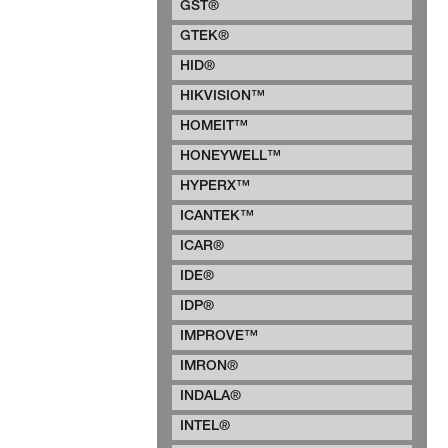
GST®
GTEK®
HID®
HIKVISION™
HOMEIT™
HONEYWELL™
HYPERX™
ICANTEK™
ICAR®
IDE®
IDP®
IMPROVE™
IMRON®
INDALA®
INTEL®