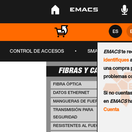
•
•
•
•
CONTROL DE ACCESOS
SMART CITY
EMACS
te r
identifiques
a
una compra p
FIBRAS Y CABLES
problemas co
FIBRA ÓPTICA
DATOS ETHERNET
Si no cuenta
MANGUERAS DE FUERZA
en
EMACS
ha
Cuenta
TRANSMISIÓN PARA
SEGURIDAD
RESISTENTES AL FUEGO