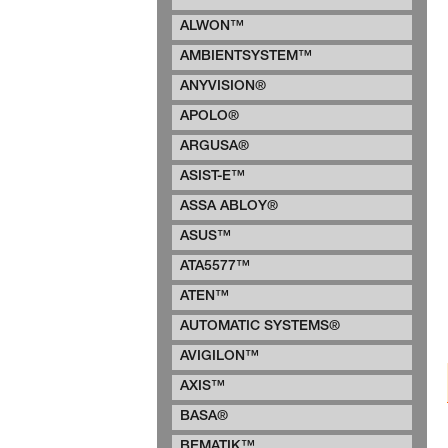
ALWON™
AMBIENTSYSTEM™
ANYVISION®
APOLO®
ARGUSA®
ASIST-E™
ASSA ABLOY®
ASUS™
ATA5577™
ATEN™
AUTOMATIC SYSTEMS®
AVIGILON™
AXIS™
BASA®
BEMATIK™