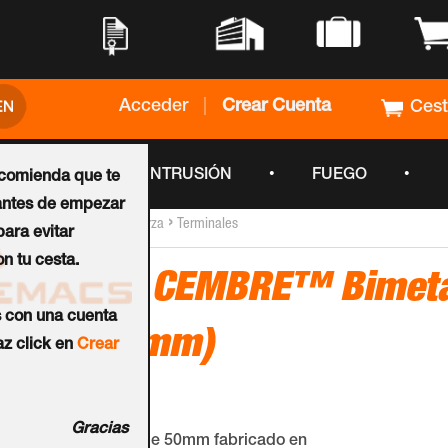
•
•
•
•
Acceder
|
Crear Cuenta
Ces
•
•
•
CCTV
INTRUSIÓN
FUEGO
ecomienda que te
ntes de empezar
›
›
Inicio
Mangueras de Fuerza
Terminales
ara evitar
n tu cesta.
Terminal CEMBRE™ Bimetá
s con una cuenta
M12 (50mm)
z click en
Crear
Ref.:
8220512
Gracias
Terminal bimetálico de 50mm fabricado en