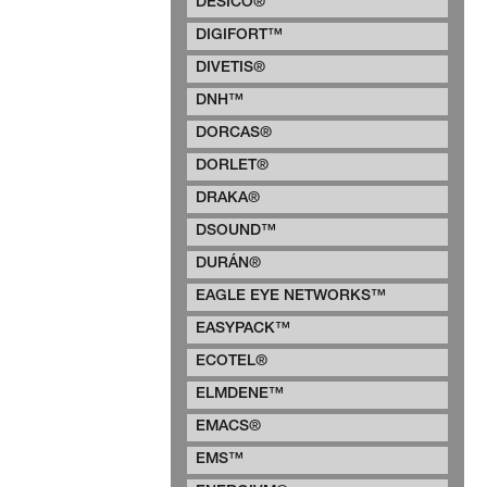
DESICO®
DIGIFORT™
DIVETIS®
DNH™
DORCAS®
DORLET®
DRAKA®
DSOUND™
DURÁN®
EAGLE EYE NETWORKS™
EASYPACK™
ECOTEL®
ELMDENE™
EMACS®
EMS™