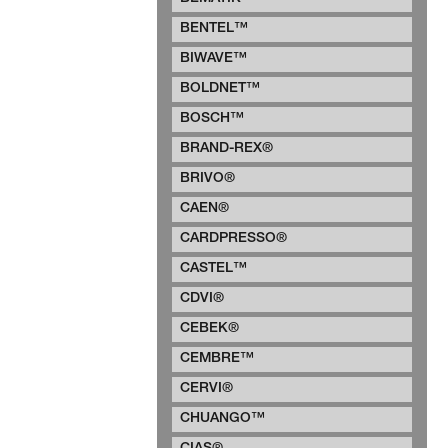
BENTEL™
BIWAVE™
BOLDNET™
BOSCH™
BRAND-REX®
BRIVO®
CAEN®
CARDPRESSO®
CASTEL™
CDVI®
CEBEK®
CEMBRE™
CERVI®
CHUANGO™