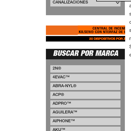
CANALIZACIONES
BUSCAR POR MARCA
2N®
4EVAC™
ABRA-NYL®
ACP®
ADPRO™
AGUILERA™
AIPHONE™
AKU™