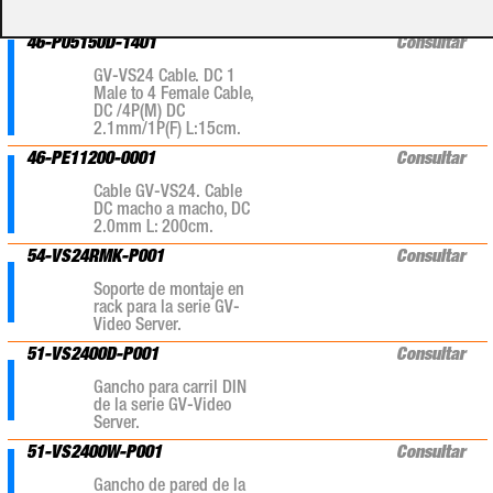
mm a RCA.
46-P05150D-1401
Consultar
GV-VS24 Cable. DC 1
Male to 4 Female Cable,
DC /4P(M) DC
2.1mm/1P(F) L:15cm.
46-PE11200-0001
Consultar
Cable GV-VS24. Cable
DC macho a macho, DC
2.0mm L: 200cm.
54-VS24RMK-P001
Consultar
Soporte de montaje en
rack para la serie GV-
Video Server.
51-VS2400D-P001
Consultar
Gancho para carril DIN
de la serie GV-Video
Server.
51-VS2400W-P001
Consultar
Gancho de pared de la