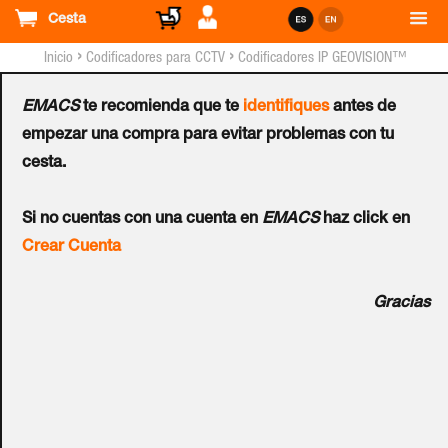
Cesta
›
›
Inicio
Codificadores para CCTV
Codificadores IP GEOVISION™
EMACS
te recomienda que te
identifiques
antes de
Codificador IP
empezar una compra para evitar problemas con tu
cesta.
GEOVISION™ GV-VS2820
Si no cuentas con una cuenta en
EMACS
haz click en
de 8 Canales
Crear Cuenta
Ref.:
84-VS2820A-001D
Gracias
GV-VS2820 es un potente codificador de video H.264 HD
con tamaño compacto y admite 8 canales de AHD 18 fps a
3 M, 15 fps a 4 M y 12 fps a 5 M, 1080p / 720p y analógico
960H / D1 en tiempo real video. Puede integrarse
completamente con GV-DVR / NVR / VMS para formar una