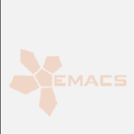
+info: