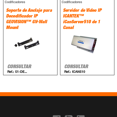
Codificadores
Codificadores
Soporte de Anclaje para
Servidor de Video IP
Decodificador IP
ICANTEK™
GEOVISION™ GV-Wall
iCanServer510 de 1
Mount
Canal
CONSULTAR
CONSULTAR
Ref.:
51-DE...
Ref.:
ICAN510