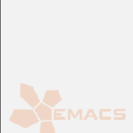
(Ø32). Precio unitario (pedido mínimo: 100 unidades).