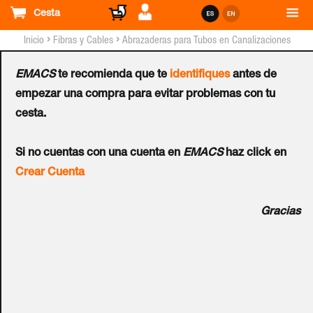
Cesta
›
›
Inicio
Fibras y Cables
Abrazaderas para Tubos en Canalizaciones
EMACS
te recomienda que te
identifiques
antes de
Abrazadera APOLO®
empezar una compra para evitar problemas con tu
cesta.
NOKE 32 Cincado
Ref.:
932NK
Si no cuentas con una cuenta en
EMACS
haz click en
Crear Cuenta
Abrazadera NOKE NK. Mayor anchura de tapa (13 mm)
Gracias
para obtener mayor resistencia. Tornillo con diamétro
cabeza de 9 mm para obtener mayor resistencia a la
apertura. Base 10% mayor para una mayor sujeción del
tubo. Sistema de prefijación del tubo patentado. Nervios de
base y tapa marcados para una mayor resistencia. Mayor
resistencia a la corrosión. Cincado en medidas eléctricas