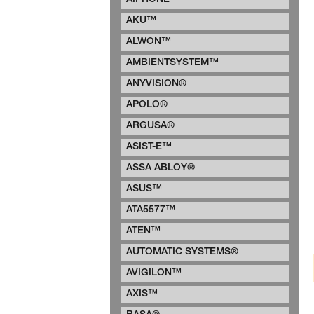
AIPHONE™
AKU™
ALWON™
AMBIENTSYSTEM™
ANYVISION®
APOLO®
ARGUSA®
ASIST-E™
ASSA ABLOY®
ASUS™
ATA5577™
ATEN™
AUTOMATIC SYSTEMS®
AVIGILON™
AXIS™