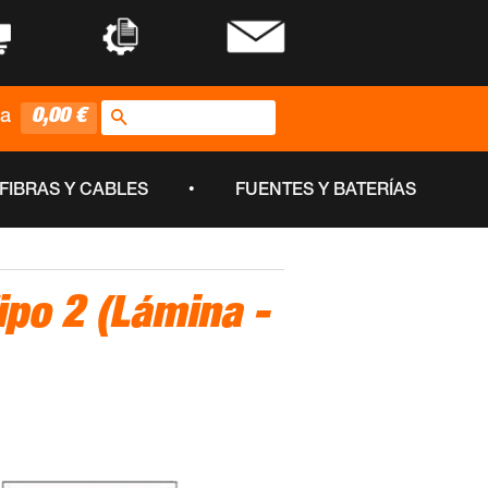
•
•
Buscar
0,00 €
ta
•
FIBRAS Y CABLES
FUENTES Y BATERÍAS
ipo 2 (Lámina -