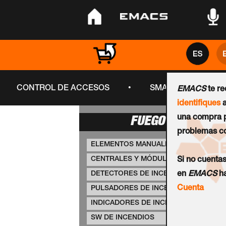
•
•
•
•
CONTROL DE ACCESOS
SMART CITY
EMACS
te r
identifiques
a
una compra p
FUEGO
problemas co
ELEMENTOS MANUALES
CENTRALES Y MÓDULOS PCI
Si no cuenta
DETECTORES DE INCENDIOS
en
EMACS
ha
Cuenta
PULSADORES DE INCENDIOS
INDICADORES DE INCENDIOS
SW DE INCENDIOS