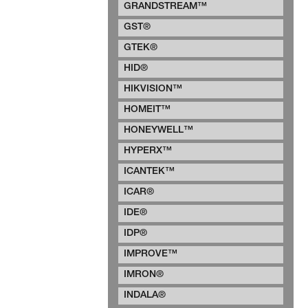
GRANDSTREAM™
GST®
GTEK®
HID®
HIKVISION™
HOMEIT™
HONEYWELL™
HYPERX™
ICANTEK™
ICAR®
IDE®
IDP®
IMPROVE™
IMRON®
INDALA®