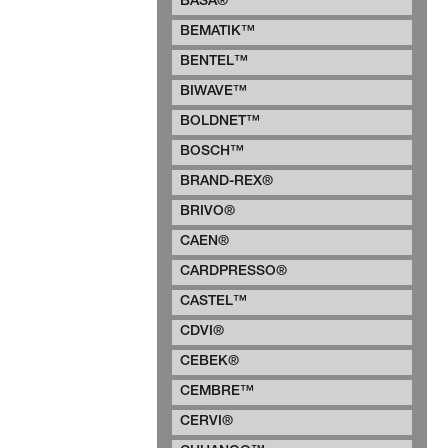
BASA®
BEMATIK™
BENTEL™
BIWAVE™
BOLDNET™
BOSCH™
BRAND-REX®
BRIVO®
CAEN®
CARDPRESSO®
CASTEL™
CDVI®
CEBEK®
CEMBRE™
CERVI®