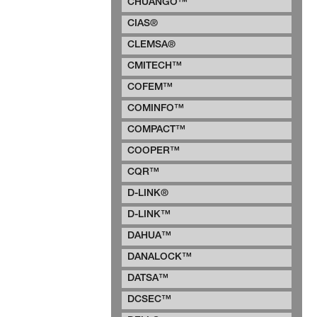
CHUANGO™
CIAS®
CLEMSA®
CMITECH™
COFEM™
COMINFO™
COMPACT™
COOPER™
CQR™
D-LINK®
D-LINK™
DAHUA™
DANALOCK™
DATSA™
DCSEC™