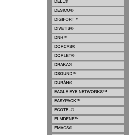
DELL®
DESICO®
DIGIFORT™
DIVETIS®
DNH™
DORCAS®
DORLET®
DRAKA®
DSOUND™
DURÁN®
EAGLE EYE NETWORKS™
EASYPACK™
ECOTEL®
ELMDENE™
EMACS®