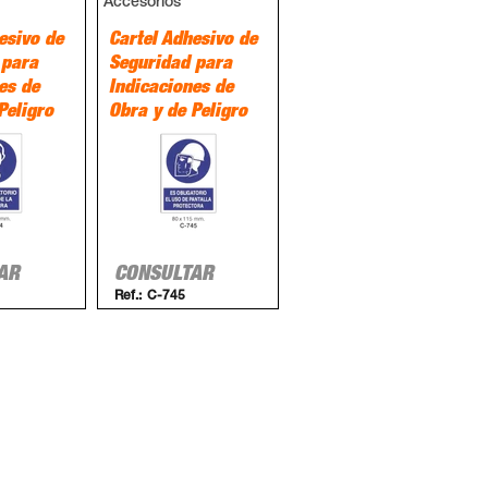
Accesorios
esivo de
Cartel Adhesivo de
 para
Seguridad para
es de
Indicaciones de
Peligro
Obra y de Peligro
AR
CONSULTAR
Ref.:
C-745