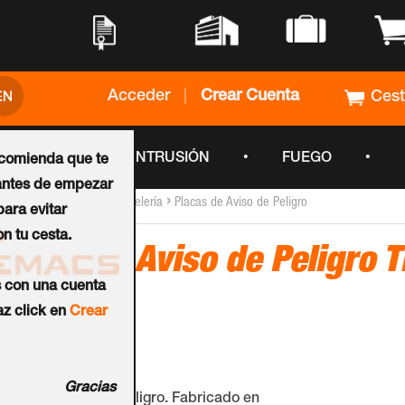
•
•
•
•
Acceder
|
Crear Cuenta
Ces
•
•
•
CCTV
INTRUSIÓN
FUEGO
ecomienda que te
ntes de empezar
›
›
Inicio
Señalización y Cartelería
Placas de Aviso de Peligro
ara evitar
n tu cesta.
Placa de Aviso de Peligro T
s con una cuenta
Clase A)
z click en
Crear
Ref.:
A-260-A
Gracias
Cartel de aviso de peligro. Fabricado en