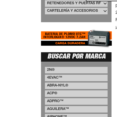
RETENEDORES Y PUERTAS RF
CARTELERÍA Y ACCESORIOS
BUSCAR POR MARCA
2N®
4EVAC™
ABRA-NYL®
ACP®
ADPRO™
AGUILERA™