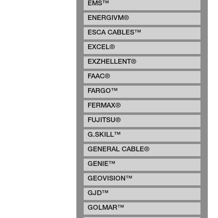
EMS™
ENERGIVM®
ESCA CABLES™
EXCEL®
EXZHELLENT®
FAAC®
FARGO™
FERMAX®
FUJITSU®
G.SKILL™
GENERAL CABLE®
GENIE™
GEOVISION™
GJD™
GOLMAR™