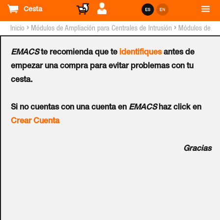
Cesta
›
›
Inicio
Módulos de Ampliación para Centrales de Intrusión
Módulos de
Comunicación para Sistemas UTC™
EMACS
te recomienda que te
identifiques
antes de
Módulo Bidirección de
empezar una compra para evitar problemas con tu
cesta.
Alarma por Voz UTC™ -
Si no cuentas con una cuenta en
EMACS
haz click en
G2
Crear Cuenta
Ref.:
ATS1520
Gracias
Módulo bidireccional de verificación de alarma por voz
modelo ATS1520, compatible con paneles ATS Advanced.
Establece comunicación desde CRA con la recepción de la
alarma, establece la supervisión de audio en 2 vías. Admite