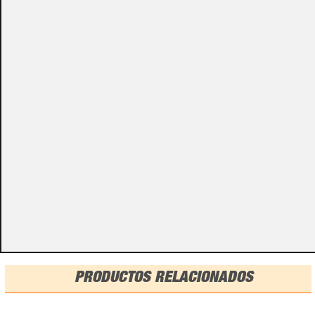
Algunos de nuestros productos necesitan ser
especificados con algunas opciones de configuración.
Por favor, no olvides darnos esa información en los
campos de textos opcionales que te aparecen en el
carro de la compra.
Métodos de pago
PRODUCTOS RELACIONADOS