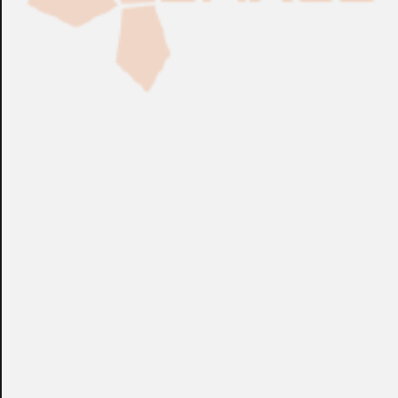
Fabricación Bajo Pedido
CONSULTAR
Puedes consultar el precio de este producto enviando un email a:
store@emacs.es