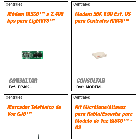
Centrales
Centrales
Módem RISCO™ a 2.400
Modem 56K V.90 Ext. US
bps para LightSYS™
para Centrales RISCO™
CONSULTAR
CONSULTAR
Ref.:
RP432...
Ref.:
MODEM...
Centrales
Centrales
Marcador Telefónico de
Kit Micrófono/Altavoz
Voz GJD™
para Habla/Escucha para
Módulo de Voz RISCO™ -
G2